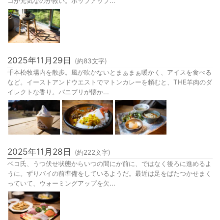
コが元気なのが救い。ポップアップ...
2025年11月29日
(約
83
文字)
千本松牧場内を散歩。風が吹かないとまぁまぁ暖かく、アイスを食べる
など。イーストアンドウエストでマトンカレーを頼むと、THE羊肉のダ
イレクトな香り。パニプリが懐か...
2025年11月28日
(約
222
文字)
ベコ氏、うつ伏せ状態からいつの間にか前に、ではなく後ろに進めるよ
うに。ずりバイの前準備をしているようだ。最近は足をばたつかせまく
っていて、ウォーミングアップを欠...