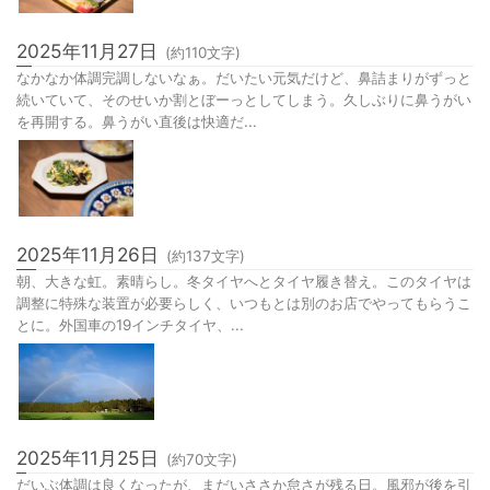
2025年11月27日
(約
110
文字)
なかなか体調完調しないなぁ。だいたい元気だけど、鼻詰まりがずっと
続いていて、そのせいか割とぼーっとしてしまう。久しぶりに鼻うがい
を再開する。鼻うがい直後は快適だ...
2025年11月26日
(約
137
文字)
朝、大きな虹。素晴らし。冬タイヤへとタイヤ履き替え。このタイヤは
調整に特殊な装置が必要らしく、いつもとは別のお店でやってもらうこ
とに。外国車の19インチタイヤ、...
2025年11月25日
(約
70
文字)
だいぶ体調は良くなったが、まだいささか怠さが残る日。風邪が後を引