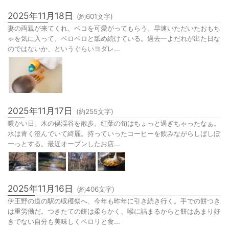
2025年11月18日
(約
601
文字)
妻の両親が来てくれ、ベコを可愛がってもらう。早速いただいたおもち
ゃを気に入って、ベロベロと舐め続けている。過去一よだれが出た日な
のではないか、というぐらいヨダレ...
2025年11月17日
(約
255
文字)
暖かい日。木の俣渓谷を散歩。紅葉の旬はちょっと過ぎちゃったなぁ。
水は青く澄んでいて綺麗。持っていったコーヒーを飲みながらしばしぼ
ーっとする。最近オープンしたお店...
2025年11月16日
(約
406
文字)
伊王野の道の駅の収穫祭へ、今年も昨年に引き続き行く。手での餅つき
は重労働だ。つきたての餅は柔らかく、喉に詰まるからと餅はあまり好
きでない自分も美味しくペロリと食...