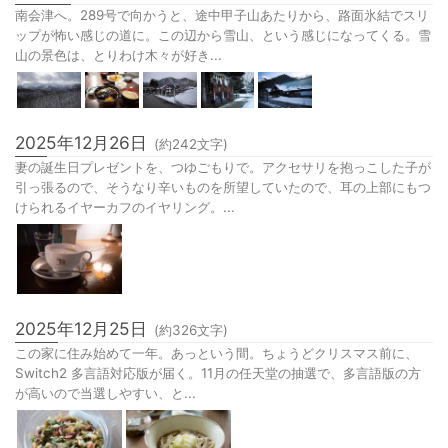
南会津へ。289号で向かうと、途中甲子山あたりから、路面氷結でスリ
ップが怖い感じの道に。この辺から雪山、という感じになってくる。雪
山の景色は、とりわけ木々が好き...
2025年12月26日
(約
242
文字)
妻の誕生日プレゼントを、つゆごもりで。アクセサリを抱っこした子が
引っ張るので、そうなり辛いものを所望していたので、耳の上部にもつ
けられるイヤーカフのイヤリング。...
2025年12月25日
(約
326
文字)
この家に住み始めて一年。あっという間。ちょうどクリスマス前に、
Switch2 多言語対応版が届く。11月の任天堂の抽選で、多言語版の方
が高いので当選しやすい、と...