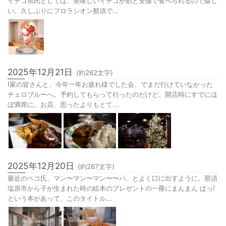
イチゴ県民としては、美味しいイチゴが割と安価で食べられるので嬉し
い。久しぶりにフロラシオン那須で...
2025年12月21日
(約
262
文字)
I家の皆さんと、今年一年お疲れ様でした会、でまだ行けていなかった
チェロブルーへ。予約してもらって行ったのだけど、開店時にすでにほ
ぼ満席に。お店、思ったよりもとて...
2025年12月20日
(約
267
文字)
最近のベコ氏、マン〜マン〜マン〜〜パ、とよく口に出すように。那須
塩原市から子が生まれた時の絵本のプレゼントの一冊にまんまん ぱっ!
という本があって、このタイトル...