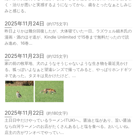
く・治りが悪いと実感するようになってから、歳をとったなぁとしみじ
みと感じる。
2025年11月24日
(約
175
文字)
昨日よりかは幾分回復したが、大体寝ていた一日。ラズウェル細木氏の
漫画・酒のほそ道が、Kindle Unlimited で15巻まで無料だったので読
み進め、16巻...
2025年11月23日
(約
125
文字)
家の前の牧草地、犬のようなそうじゃないような生き物を最近見かけ
る。狐っぽいよなぁと望遠レンズで撮ってみると、やっぱりホンドギツ
ネであった。タヌキは見かけたけど、...
2025年11月22日
(約
180
文字)
土日日中だけやっているラーメンITUKIへ。醤油と塩があり、旨い醤油
なら白河ラーメンのお店がたくさんあるしと塩を食べる。おいしいね。
店主の方がワンオペでやってい...