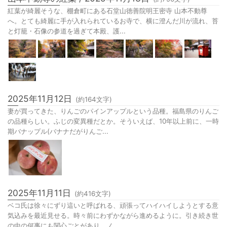
紅葉が綺麗そうな、棚倉町にある石堂山徳善院明王密寺 山本不動尊
へ。とても綺麗に手が入れられているお寺で、横に澄んだ川が流れ、苔
と灯籠・石像の参道を過ぎて本殿、護...
2025年11月12日
(約
164
文字)
妻が買ってきた、りんごのパインアップルという品種。福島県のりんご
の品種らしい。ふじの変異種だとか。そういえば、10年以上前に、一時
期バナップル(バナナだがりんご...
2025年11月11日
(約
416
文字)