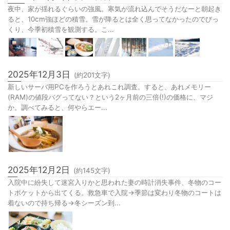
夜中、家が揺れるぐらいの強風。寒気が流れ込んでそうだなーと朝起き
ると、10cm強ほどの積雪。雪が降るとは全く思ってなかったのでびっ
くり、今季初積雪を観測する。こ...
2025年12月3日
(約
201
文字)
新しいサーバ用PCを作ろうとあれこれ調査。すると、あれメモリー
(RAM)の値段バグってない？という2ヶ月前の三倍(!)の価格に、マジ
か。調べてみると、何やらエー...
2025年12月2日
(約
145
文字)
入院中に紛失して迷宮入りかと思われた妻の時計消失事件、冬物のコー
トポケットから出てくる。救急車で入院→季節は変わり冬物のコートは
着ないので持ち帰る→冬シーズン到...