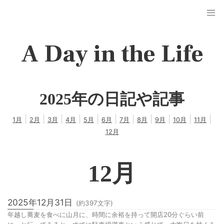
A Day in the Life
2025年の日記や記事
|
|
|
|
|
|
|
|
|
|
|
1
月
2
月
3
月
4
月
5
月
6
月
7
月
8
月
9
月
10
月
11
月
12
月
12
月
2025年12月31日
(約
397
文字)
年越し蕎麦を食べに山月に、時間に余裕を持って開店20分ぐらい前