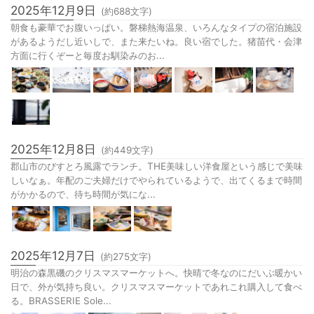
2025年12月9日
(約
688
文字)
朝食も豪華でお腹いっぱい。磐梯熱海温泉、いろんなタイプの宿泊施設
があるようだし近いしで、また来たいね。良い宿でした。猪苗代・会津
方面に行くぞーと毎度お馴染みのお...
2025年12月8日
(約
449
文字)
郡山市のびすとろ風露でランチ。THE美味しい洋食屋という感じで美味
しいなぁ。年配のご夫婦だけでやられているようで、出てくるまで時間
がかかるので、待ち時間が気にな...
2025年12月7日
(約
275
文字)
明治の森黒磯のクリスマスマーケットへ。快晴で冬なのにだいぶ暖かい
日で、外が気持ち良い。クリスマスマーケットであれこれ購入して食べ
る。BRASSERIE Sole...