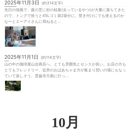
2025年11月3日
(約
314
文字)
先日の強風で、庭の芝に杉の枯葉(尖っているやつ)が大量に落ちてきた
ので、トングで拾うと45Lゴミ袋2袋分に。焚き付けにでも使えるのか
なーとエーアイさんに尋ねると...
2025年11月1日
(約
114
文字)
山の中の珈琲屋山吉商店へ。とても雰囲気とセンスが良い。お店の方も
とてもフレンドリー、近所のおばあちゃま方が集まり憩いの場にもなっ
ていて楽しそう。雲巌寺方面に行っ...