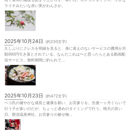
2025年10月25日
(約
48
文字)
雨で昼間の温度もあまり上がらず、寒い日。ホンコンエイシス、小さな
ライチみたいな赤い実がわんさか。
2025年10月24日
(約
230
文字)
久しぶりにクレカを明細を見ると、身に覚えのないサービスの費用が月
額990円引き落とされている。なんだこれは〜と思ったらとある動画配
信サービス。無料期間に釣られて...
2025年10月23日
(約
472
文字)
ベコ氏の健やかな成長と健康を願い、お宮参りを。生後一ヶ月ぐらいで