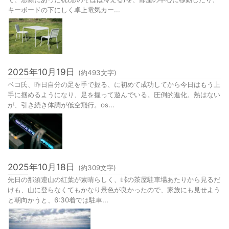
2025年10月20日
(約
185
文字)
朝作業をしていると、結構寒い。キーボードを打つ手が悴み出したの
で、窓際にあった机(窓のそばは冷える)を、部屋の中心に移動したり、
キーボードの下にしく卓上電気カー...
2025年10月19日
(約
493
文字)
ベコ氏、昨日自分の足を手で握る、に初めて成功してから今日はもう上
手に掴めるようになり、足を握って遊んでいる。圧倒的進化。熱はない
が、引き続き体調が低空飛行。os...
2025年10月18日
(約
309
文字)
先日の那須連山の紅葉が素晴らしく、峠の茶屋駐車場あたりから見るだ