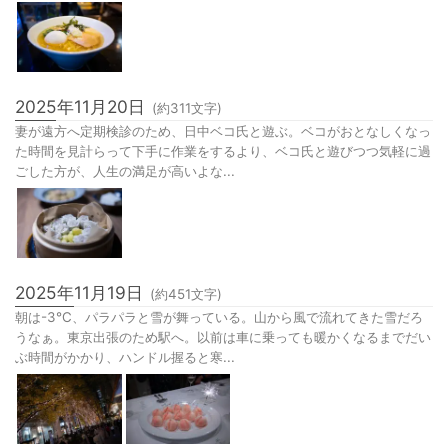
2025年11月20日
(約
311
文字)
妻が遠方へ定期検診のため、日中ベコ氏と遊ぶ。ベコがおとなしくなっ
た時間を見計らって下手に作業をするより、ベコ氏と遊びつつ気軽に過
ごした方が、人生の満足が高いよな...
2025年11月19日
(約
451
文字)
朝は-3℃、パラパラと雪が舞っている。山から風で流れてきた雪だろ
うなぁ。東京出張のため駅へ。以前は車に乗っても暖かくなるまでだい
ぶ時間がかかり、ハンドル握ると寒...