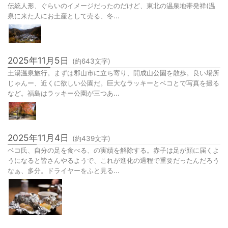
2025年11月6日
(約
396
文字)
紅葉の土湯温泉。今回の旅で、一番理解が深まったのがこけし。日本の
伝統人形、ぐらいのイメージだったのだけど、東北の温泉地帯発祥(温
泉に来た人にお土産として売る、冬...
2025年11月5日
(約
643
文字)
土湯温泉旅行。まずは郡山市に立ち寄り、開成山公園を散歩。良い場所
じゃんー、近くに欲しい公園だ。巨大なラッキーとベコとで写真を撮る
など。福島はラッキー公園が三つあ...
2025年11月4日
(約
439
文字)
ベコ氏、自分の足を食べる、の実績を解除する。赤子は足が顔に届くよ
うになると皆さんやるようで、これが進化の過程で重要だったんだろう
なぁ、多分。ドライヤーをふと見る...