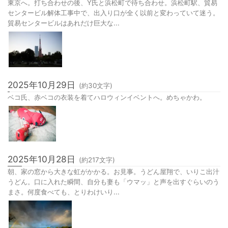
2025年10月30日
(約
744
文字)
東京へ。打ち合わせの後、Y氏と浜松町で待ち合わせ。浜松町駅、貿易
センタービル解体工事中で、出入り口が全く以前と変わっていて迷う。
貿易センタービルはあれだけ巨大な...
2025年10月29日
(約
30
文字)
ベコ氏、赤ベコの衣装を着てハロウィンイベントへ。めちゃかわ。
2025年10月28日
(約
217
文字)
朝、家の窓から大きな虹がかかる。お見事。うどん屋翔で、いりこ出汁