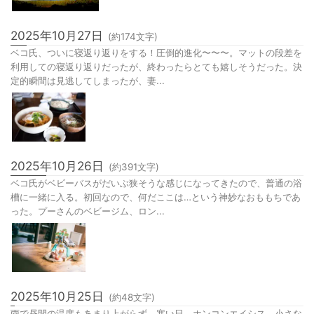
うどん。口に入れた瞬間、自分も妻も「ウマッ」と声を出すぐらいのう
まさ。何度食べても、とりわけいり...
2025年10月27日
(約
174
文字)
ベコ氏、ついに寝返り返りをする！圧倒的進化〜〜〜。マットの段差を
利用しての寝返り返りだったが、終わったらとても嬉しそうだった。決
定的瞬間は見逃してしまったが、妻...
2025年10月26日
(約
391
文字)
ベコ氏がベビーバスがだいぶ狭そうな感じになってきたので、普通の浴
槽に一緒に入る。初回なので、何だここは…という神妙なおももちであ
った。プーさんのベビージム、ロン...