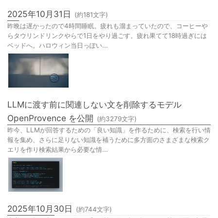
10
月
2025年10月31日
(約
181
文字)
昨晩は遅かったので4時間睡眠。疲れも溜まっていたので、コーヒーや
らタウリンドリンクやらで1日をやり過ごす。疲れ果てて18時過ぎには
ベッドへ。ハロウィン当日っぽい...
LLMに渡す前に関連しない文を削除するモデル
OpenProvence を公開
(約
3279
文字)
昨今、LLMが回答するための「良い知識」を作るために、検索を行い情
報を集め、さらに足りない知識を補うために多方面のさまざまな検索ク
エリを作り検索結果から必要な情...