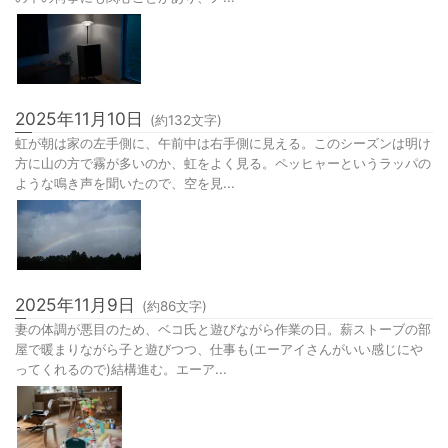
ベコ氏は徐々にずり這いと呼ばれる、頑張ってハイハイしようとする意
気込みを最近見せる。時々前にわずかながら進めるように。引き続き世
の中の何事にも関心ごとがあり、ノ...
2025年11月10日
(約
132
文字)
虹が朝は家の左手側に、午前中は右手側に見える。このシーズンは明け
方に山の方で霧が多いのか、虹をよく見る。ペッヒャーというラッパの
ような鳴き声を聞いたので、空を見...
2025年11月9日
(約
86
文字)
妻の体調が悪目のため、ベコ氏と遊びながら作業の日。薪ストーブの部
屋で暖まりながら子と遊びつつ、仕事も(エーアイさんがいい感じにや
ってくれるので)結構進む。エーア...