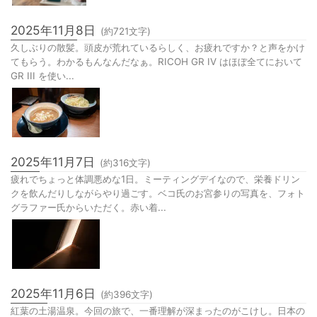
2025年11月8日
(約
721
文字)
久しぶりの散髪。頭皮が荒れているらしく、お疲れですか？と声をかけ
てもらう。わかるもんなんだなぁ。RICOH GR IV はほぼ全てにおいて
GR III を使い...
2025年11月7日
(約
316
文字)
疲れでちょっと体調悪めな1日。ミーティングデイなので、栄養ドリン
クを飲んだりしながらやり過ごす。ベコ氏のお宮参りの写真を、フォト
グラファー氏からいただく。赤い着...