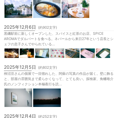
2025年12月6日
(約
902
文字)
黒磯駅前に新しくオープンした、スパイスと紅茶のお店、SPICE
AROMAでダルバートを食べる。ネパールから来日27年という店長とシ
ェフの息子さんでやられている...
2025年12月5日
(約
802
文字)
栁沼亘さんの個展で一目惚れした、阿蘇の写真の作品が届く。壁に飾る
と、部屋の雰囲気まで柔らかくなって、とても良い。探検家、角幡唯介
氏のノンフィクション本極夜行を読...
2025年12月4日
(約
252
文字)