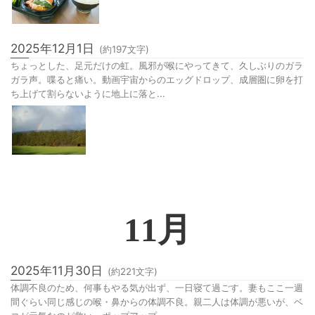
2025年12月1日
(約
197
文字)
ちょっとした、足元だけの虹。風邪が喉にやってきて、久しぶりのガラ
ガラ声。喋ると痛い。動画宇宙からのエッグドロップ、成層圏に卵を打
ち上げて割らないように地上に落と...
11
月
2025年11月30日
(約
221
文字)
体調不良のため、何事もやる気が出ず、一日寝て過ごす。妻もここ一週
間ぐらい同じ感じの喉・鼻からの体調不良。親二人は体調が悪いが、ベ