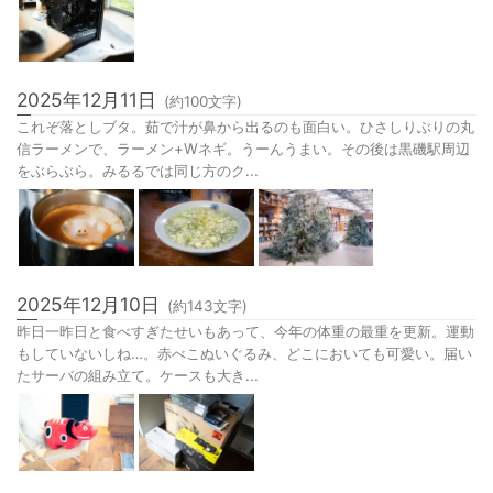
2025年12月11日
(約
100
文字)
これぞ落としブタ。茹で汁が鼻から出るのも面白い。ひさしりぶりの丸
信ラーメンで、ラーメン+Wネギ。うーんうまい。その後は黒磯駅周辺
をぶらぶら。みるるでは同じ方のク...
2025年12月10日
(約
143
文字)
昨日一昨日と食べすぎたせいもあって、今年の体重の最重を更新。運動
もしていないしね…。赤べこぬいぐるみ、どこにおいても可愛い。届い
たサーバの組み立て。ケースも大き...