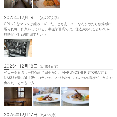
2025年12月19日
(約
427
文字)
GPUx2 なマシンが組み上がったこともあって、なんかやたら焦燥感に
駆られ毎日作業をしている。機械学習業では、仕込み終わるとGPUを
数時間〜1-2週間回すという...
2025年12月18日
(約
164
文字)
ベコを保育園に一時保育で日中預け、MARUYOSHI RISTORANTE
NASUで妻の誕生祝いのランチ。とりわけヤマメの包み揚げが、今まで
食べたことのない方...
2025年12月17日
(約
45
文字)