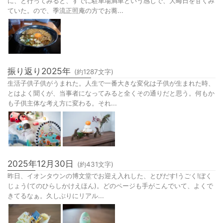
に、と行ってみると、すでに駐車場満車という感じで、大晦日を甘くみ
ていた。ので、季流正照庵の方でお蕎...
振り返り2025年
(約
1287
文字)
生活子供子供がうまれた。人生で一番大きな変化は子供が生まれた時、
とはよく聞くが、当事者になってみると全くその通りだと思う。何もか
も子供主体な考え方に変わる。それ...
2025年12月30日
(約
431
文字)
昨日、イオンタウンの博文堂でお迎え入れした、とびだす!うごく!ぼく
じょう(てのひらしかけえほん)。どのページも手がこんでいて、よくで
きてるなぁ。久しぶりにリアル...