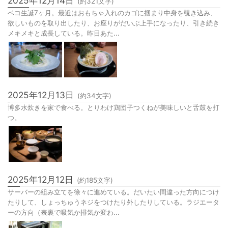
2025年12月14日
(約
321
文字)
ベコ生誕7ヶ月。最近はおもちゃ入れのカゴに掴まり中身を覗き込み、
欲しいものを取り出したり、お座りがだいぶ上手になったり、引き続き
メキメキと成長している。昨日あた...
2025年12月13日
(約
34
文字)
博多水炊きを家で食べる。とりわけ鶏団子つくねが美味しいと舌鼓を打
つ。
2025年12月12日
(約
185
文字)
サーバーの組み立てを徐々に進めている。だいたい間違った方向につけ
たりして、しょっちゅうネジをつけたり外したりしている。ラジエータ
ーの方向（表裏で吸気か排気か変わ...