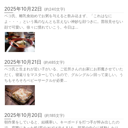
行う子が多いのだが、ちょっと遅めのタイミングで行う。晴天の良い
日、那須温泉神社。お宮参りの被せ物...
2025年10月22日
(約
240
文字)
ベコ氏、離乳食始めでお粥を与えると飲み込まず、「これはなに
よ・・・」という風のなんとも言えない神妙な顔つきに。普段見せない
顔で可愛い。徐々に慣れていこう。今日は...
2025年10月21日
(約
485
文字)
ベコ氏と生まれが近い子がいる、ご近所さんのお家にお邪魔させていた
だく。寝返りをマスターしているので、グルングルン回って楽しい。う
ちもそろそろベビーサークルが必要...