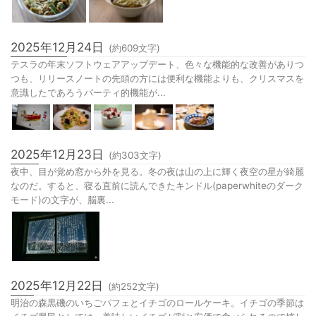
2025年12月24日
(約
609
文字)
テスラの年末ソフトウェアアップデート、色々な機能的な改善がありつ
つも、リリースノートの先頭の方には便利な機能よりも、クリスマスを
意識したであろうパーティ的機能が...
2025年12月23日
(約
303
文字)
夜中、目が覚め窓から外を見る。冬の夜は山の上に輝く夜空の星が綺麗
なのだ。すると、寝る直前に読んできたキンドル(paperwhiteのダーク
モード)の文字が、脳裏...
2025年12月22日
(約
252
文字)
明治の森黒磯のいちごパフェとイチゴのロールケーキ。イチゴの季節は