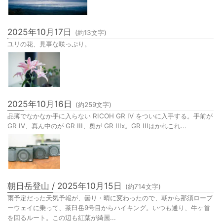
けも、山に登らなくてもかなり景色が良かったので、家族にも見せよう
と朝向かうと、6:30着では駐車...
2025年10月17日
(約
13
文字)
ユリの花、見事な咲っぷり。
2025年10月16日
(約
259
文字)
品薄でなかなか手に入らない RICOH GR IV をついに入手する。手前が
GR IV、真ん中のが GR III、奥が GR IIIx。GR IIIはかれこれ...