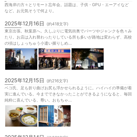
西海岸の方々とリモート忘年会。話題は、子供・GPU・エーアイなど
など。お元気そうで何より。
2025年12月16日
(約
418
文字)
東京出張。秋葉原へ。久しぶりに電気街奥でパーツやジャンクを色々み
たり。お店は入れ替わったりしている所も多いが路地は変わらず、高校
の頃はしょっちゅう小遣い握りしめ...
2025年12月15日
(約
216
文字)
ベコ氏、足も折り曲げお尻も浮かせられるように。ハイハイの準備が着
実に進んでいる。今までできなかったことができるようになると、毎回
純粋に喜んでいる、尊い。おもちゃ...