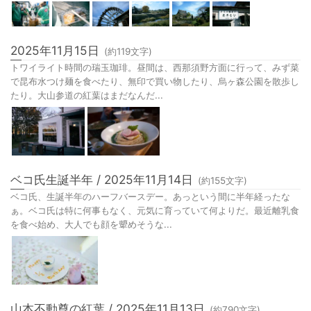
2025年11月15日
(約
119
文字)
トワイライト時間の瑞玉珈琲。昼間は、西那須野方面に行って、みず菜
で昆布水つけ麺を食べたり、無印で買い物したり、烏ヶ森公園を散歩し
たり。大山参道の紅葉はまだなんだ...
ベコ氏生誕半年 / 2025年11月14日
(約
155
文字)
ベコ氏、生誕半年のハーフバースデー。あっという間に半年経ったな
ぁ。ベコ氏は特に何事もなく、元気に育っていて何よりだ。最近離乳食
を食べ始め、大人でも顔を顰めそうな...
山本不動尊の紅葉 / 2025年11月13日
(約
790
文字)