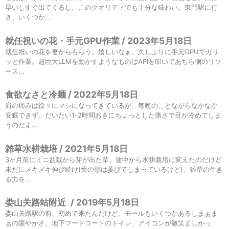
早いしすぐ出てくるし、このクオリティでも十分な味わい。東門駅に行
き、いくつか...
就任祝いの花・手元GPU作業 / 2023年5月18日
就任祝いの花を妻からもらう。嬉しいなぁ。久しぶりに手元GPUでガリ
ッと作業。超巨大LLMを動かすようなものはAPIを叩いてあちら側のリソ
ース...
食欲なさと冷麺 / 2022年5月18日
肩の痛みは徐々にマシになってきているが、毎晩のことながらなかなか
安眠できず。だいたい1-2時間おきにちょっとした痛さで目が冷めてしま
うのだよ...
雑草水耕栽培 / 2021年5月18日
3ヶ月前にミニ盆栽から芽が出た草、途中から水耕栽培に変えたのだけど
未だにメキメキ伸び続け(葉の形は萎びてしまっているけど)、雑草の生き
る力を...
娄山关路站附近
/
2019年5月18日
娄山关路駅の前、初めて来たんだけど、モールもいくつかあるしまぁま
ぁの賑やかさ。地下フードコートのトイレ、アイコンが微笑ましかっ