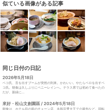
似ている画像がある記事
同じ日付の日記
2026年5月18日
ベコ氏、舌を出すブームが突然の到来。かわいい。やたらベロを出すベ
コ氏。朝食は久しぶりにペニーレインへ。テラス席では初めて食べたの
だが、新緑に...
來好・松山文創園區 / 2024年5月18日
朝食は、ホテル目の前のチェーン店、永和豆漿大王で小籠包など。回転