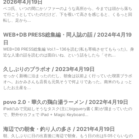
2026年4月19日
ベコ氏、いつの間にかソファーのような高所から、今までは頭から落ち
て行こうとしていたのだけど、下を覗いて高さを感じると、くるっと回
転し、足から...
WEB+DB PRESS総集編・同人誌の話 / 2024年4月19
日
WEB+DB PRESS総集編 Vol.1～136を読む(私も寄稿させてもらった)。身
近な人達の話を読むのは面白いね、という話をしたら「それ...
久しぶりのブラボオ / 2023年4月19日
せっかく新橋に泊まったのだし、朝食は以前よく行っていた喫茶ブラボ
オへ。おかみさんも店長も元気そうで何よりであった。南米のちょっと
したお土産を...
povo 2.0・華久の鶏白湯ラーメン / 2022年4月19日
iPadのみで完結しそうなタスク(主にbigquery書く業)が溜まっていたの
で、野外やカフェで iPad + Magic Keyboard...
海辺での朝食・釣り人の多さ / 2021年4月19日
朝、久しぶりに日の出直後に海辺で朝食。もう日の出は5:05ぐらいなの