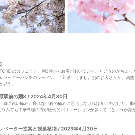
日
FEE STORE のカフェラテ。朝9時からお店があいている、というのがち
's ラッキーパンチのラーメン。二郎系、うまし。別のお客さんが、油
と思う。
駅前の麺8 / 2024年4月30日
、肩に鈍い痛み。寝れない程の痛みに悪化しなければ良いのだけど。那
どうみても中華料理の方が圧倒的バリエーションが多くて（というか麺
ベーター提案と観葉植物 / 2023年4月30日