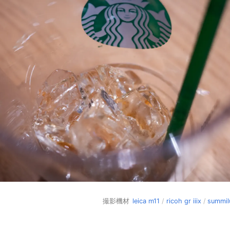
撮影機材
leica m11
/
ricoh gr iiix
/
summil