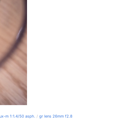
ux-m 1:1.4/50 asph.
/
gr lens 26mm f2.8