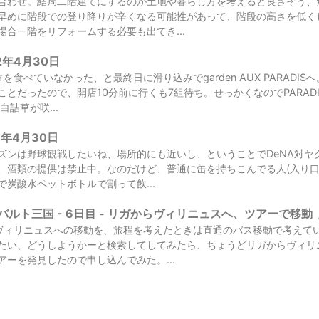
合わせ。結局二階建てにするのが土地や暮らし方を考えると良さそう、
早めに階段での登り降りが辛くなる可能性があって、階段の高さを低く
場合一階をリフォームする必要も出てき...
22年4月30日
を食べていなかった、と最終日に滑り込みでgarden AUX PARAD
ことだったので、開店10分前に行くも7組待ち。せっかくなのでPARAD
白詰草が咲...
21年4月30日
ズンは野球観戦したいね、場所的にも近いし、ということでDeNA対ヤ
、酒類の提供は禁止中。なのだけど、普通に缶を持ちこんでる人(入り口
炭酸水ペットボトルで割って飲...
ルト三国 - 6日目 - リガからヴィリニュスへ、ツアーで移動
ヴィリニュスへの移動を、旅程を考えたときは直通のバス移動で考えて
たい、どうしようかーと検索してしてみたら、ちょうどリガからヴィリ
アーを発見したので申し込んでみた。...