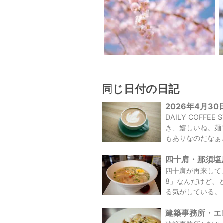
同じ日付の日記
2026年4月30
DAILY COF
き、嬉しいね。麺
もありなのだなぁ
四十肩・那須塩原
四十肩が再来して
8」なんだけど、
る気がしている。
建築事務所・エレ