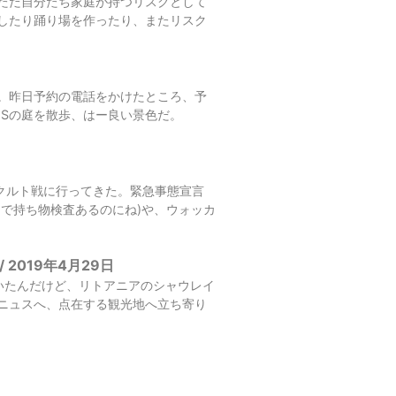
ただ自分たち家庭が持つリスクとして
したり踊り場を作ったり、またリスク
ISへ。昨日予約の電話をかけたところ、予
ISの庭を散歩、はー良い景色だ。
クルト戦に行ってきた。緊急事態宣言
で持ち物検査あるのにね)や、ウォッカ
/
2019年4月29日
いたんだけど、リトアニアのシャウレイ
ニュスへ、点在する観光地へ立ち寄り