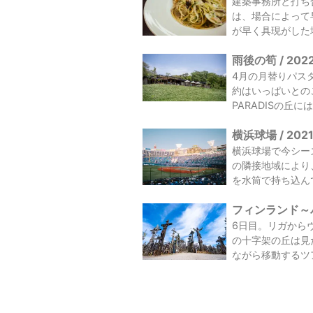
建築事務所と打ち
は、場合によって
が早く具現がした
雨後の筍 / 20
4月の月替りパスタ
約はいっぱいとの
PARADISの丘には
横浜球場 / 20
横浜球場で今シー
の隣接地域により
を水筒で持ち込んで
フィンランド～バ
6日目。リガから
の十字架の丘は見
ながら移動するツ