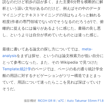
説なのだけど初歩の話が多く、また主要6分野を横断的に解
析という謳い文句があるのだけど、例えばその中のデータ
マイニングとテキストマイニングの項はちょろっと触れる
程度(作者の専門領域でないのでそうなるのだろうが)で、俯
瞰的に捉えるには偏りがあるように感じた。書籍の良し悪
し、というよりは自分が求めていたものとは違った感じ。
最後に書いてある論文の探し方についてでは、
meta-
analysis
をまずは探せ、というのは論文検索力が低い自分に
とって参考になった。また、その Wikipedia で見つけた
Template:統計学
のページでは、ページの名の通り統計学全
般の用語に対するナビゲーションがツリー構造でまとまっ
ていて、用語について迷ったらここを見れば深ぼっていけ
そうだ。
撮影機材
RICOH GR III
/
α7C
/
Auto Takumar 55mm F1.8