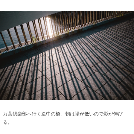
万葉倶楽部へ行く途中の橋。朝は陽が低いので影が伸び
る。