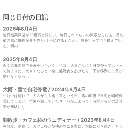
同じ日付の日記
2026年8月4日
連日最高気温が30度弱と涼しい。毎日これぐらいの気候ならなぁ。目の
前の窓に蜘蛛が巣を作り(上手に作るもんだ)、餌を狙って待ち構えてい
る。餌の...
2025年8月4日
近くの蕎麦屋で昼食をいただく。ベコ、店員さんにも可愛がってもらっ
て何よりだ。大きくなると一緒に離乳食をあげたり、子が移動して目が
離せなくなっ...
大雨・雷で自宅停電 / 2024年8月4日
午前中は晴れで、夕方から大雨・雷という日。雷の影響で自宅が瞬時停
電してしまい、学習を回していたサーバが止まって十時間ぐらいの計算
量が無駄にな...
朝散歩・カフェ杉のウニディナー / 2023年8月4日
朝散歩。夕食は、カフェ杉と胡桃のウニを主に。前回に引き続き、とろ