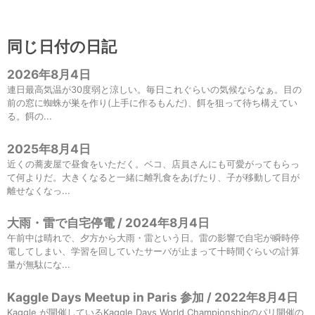
同じ日付の日記
2026年8月4日
連日最高気温が30度弱と涼しい。毎日これぐらいの気候ならなぁ。目の
前の窓に蜘蛛が巣を作り(上手に作るもんだ)、餌を狙って待ち構えてい
る。餌の...
2025年8月4日
近くの蕎麦屋で昼食をいただく。ベコ、店員さんにも可愛がってもらっ
て何よりだ。大きくなると一緒に離乳食をあげたり、子が移動して目が
離せなくなっ...
大雨・雷で自宅停電 / 2024年8月4日
午前中は晴れで、夕方から大雨・雷という日。雷の影響で自宅が瞬時停
電してしまい、学習を回していたサーバが止まって十時間ぐらいの計算
量が無駄にな...
Kaggle Days Meetup in Paris 参加 / 2022年8月4日
Kaggle が開催しているKaggle Days World Championshipのパリ開催の