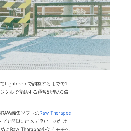
ghtroomで調整するまでで1
ジタルで完結する通常処理の3倍
料RAW編集ソフトの
Raw Therapee
ップで簡単に出来て良い、のだけ
めにRaw Therapeeを使うモチベ