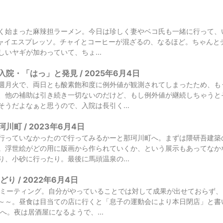
く始まった麻辣担ラーメン。今日は珍しく妻やベコ氏も一緒に行って、
I でチャイエスプレッソ。チャイとコーヒーが混ざるの、なるほど。ちゃ
いヤギが加わっていて、ちょ...
院・「はっ」と発見 / 2025年6月4日
週月火で、両日とも酸素飽和度に例外値が観測されてしまったため、も
、他の補助は引き続き一切ないのだけど、もし例外値が継続しちゃうと
そうだよなぁと思うので、入院は長引く...
川町 / 2023年6月4日
行っていなかったので行ってみるかーと那珂川町へ。まずは隈研吾建築
。浮世絵がどの用に版画から作られていくか、という展示もあってなか
り、小砂に行ったり。最後に馬頭温泉の...
り / 2022年6月4日
チームミーティング。自分がやっていることでは対して成果が出せておらず
～～。昼食は目当ての店に行くと「息子の運動会により本日閉店」と書
へ。夜は居酒屋になるようで、...