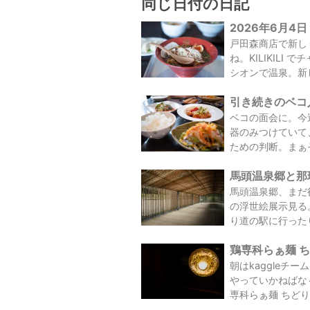
同じ日付の日記
2026年6月4日
戸田森商店で新し
ね。KILIKIL
シオンで温泉。新し
引き続きのベコ入
ベコの面会に。今
器のみつけていて
ための判断。まぁ
馬頭温泉郷と那珂
馬頭温泉郷、まだ
の浮世絵展示見る
り道の駅に行った
鶏専科らぁ麺 ちど
朝はkaggle
やっていかねばな
専科らぁ麺 ちどり