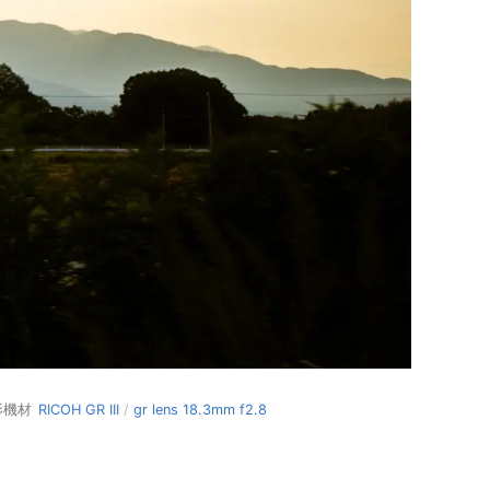
影機材
RICOH GR III
/
gr lens 18.3mm f2.8