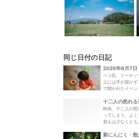
同じ日付の日記
2026年6月7日
ベコ氏、ドーナッ
上には手が届かず
で開かれたイベント
十二人の怒れる男
映画、十二人の怒
ってしまう。よく
替えは少なくともノ
新にんにく・散歩