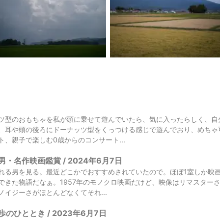
ツ型のおもちゃを私が頭に乗せて遊んでいたら、気に入ったらしく、自
、耳や頭の後ろにドーナッツ型をくっつける感じで遊んでおり、めちゃ
、親子で楽しむ0歳からのコンサート...
・名作映画鑑賞 / 2024年6月7日
れる男を見る。最近どこかでおすすめされていたので。ほぼ1室しか映
できた物語だなぁ。1957年のモノクロ映画だけど、映像はリマスター
イジーさがほとんどなくてそれ...
のひととき / 2023年6月7日