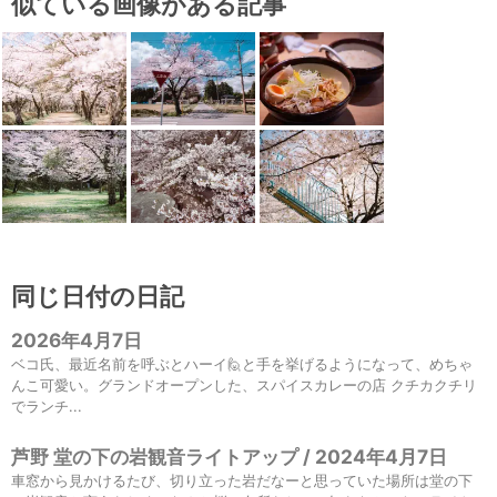
似ている画像がある記事
同じ日付の日記
2026年4月7日
ベコ氏、最近名前を呼ぶとハーイ🙋と手を挙げるようになって、めちゃ
んこ可愛い。グランドオープンした、スパイスカレーの店 クチカクチリ
でランチ...
芦野 堂の下の岩観音ライトアップ / 2024年4月7日
車窓から見かけるたび、切り立った岩だなーと思っていた場所は堂の下