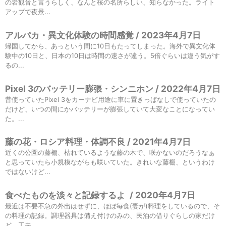
の岩観音と言うらしく、なんと桜の名所らしい、知らなかった。ライト
アップで夜景...
アルパカ・異文化体験の時間感覚 / 2023年4月7日
帰国してから、あっという間に10日もたってしまった。海外で異文化体
験中の10日と、日本の10日は時間の速さが違う。5倍ぐらいは違う気がす
るの...
Pixel 3のバッテリー膨張・シンニホン / 2022年4月7日
昔使っていたPixel 3をカーナビ用途に車に置きっぱなしで使っていたの
だけど、いつの間にかバッテリーが膨張していて大変なことになってい
た。...
藤の花・ロシア料理・体調不良 / 2021年4月7日
近くの公園の藤棚、枯れているような藤の木で、咲かないのだろうなぁ
と思っていたら小規模ながらも咲いていた。きれいな藤棚、というわけ
ではないけど...
食べたものを淡々と記録するよ
/
2020年4月7日
最近は不要不急の外出はせずに、ほぼ毎食(妻が)料理をしているので、そ
の料理の記録。調理器具は備え付けのみの、民泊の借りぐらしの家だけ
ど、工夫...