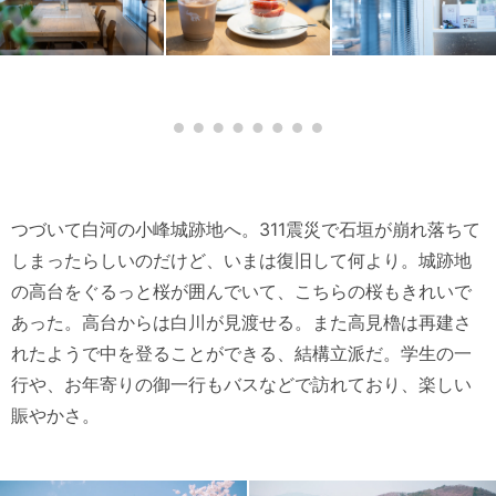
つづいて白河の小峰城跡地へ。311震災で石垣が崩れ落ちて
しまったらしいのだけど、いまは復旧して何より。城跡地
の高台をぐるっと桜が囲んでいて、こちらの桜もきれいで
あった。高台からは白川が見渡せる。また高見櫓は再建さ
れたようで中を登ることができる、結構立派だ。学生の一
行や、お年寄りの御一行もバスなどで訪れており、楽しい
賑やかさ。