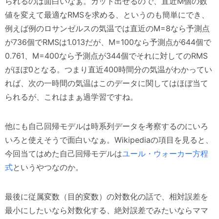
られるのは面白いなぁ。ガット出せるので、直近M個の数
値を変えて最適なRMSを求める、というのも簡単にでき、
例えば例のロサンゼルスの気温では直近のM=8なら予測点
が736個でRMSは1.013だが、M=100なら予測点が644個で
0.761、M=400なら予測点が344個でそれに対してのRMS
がほぼ0となる。つまり直近400時間分の気温がわかってい
れば、次の一時間の気温はこのデータに関してはほぼ当て
られるが、これはまぁ過学習ですね。
他にも自己回帰モデルは時系列データを考察するのにいろ
いろと使えそうで面白いなぁ。Wikipediaの項目を見ると、
今回当てはめた自己回帰モデルは
ユール・ウォーカー方程
式
というやつなのか。
最後に従属変数（目的変数）の対数化の話で、相対誤差を
最小にしたいなら対数化する、絶対誤差でみたいならママ