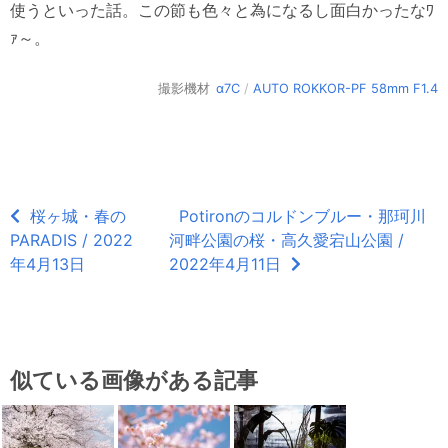
使うといった話。この節も色々と為になるし面白かったなﾜ
ｧ～。
撮影機材
α7C
/
AUTO ROKKOR-PF 58mm F1.4
桜ヶ城・春の
Potironのコルドンブルー・那珂川
PARADIS / 2022
河畔公園の桜・高久愛宕山公園 /
年4月13日
2022年4月11日
似ている画像がある記事