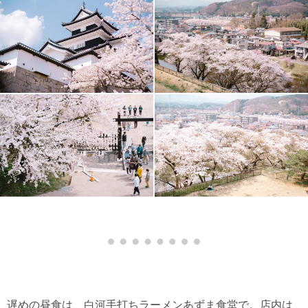
遅めの昼食は、白河手打ちラーメンあずま食堂で。店内は