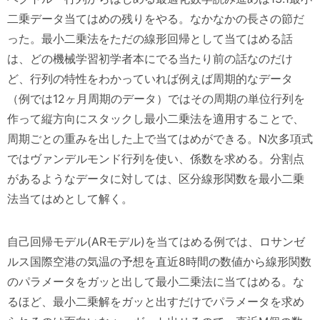
二乗データ当てはめの残りをやる。なかなかの長さの節だ
った。最小二乗法をただの線形回帰として当てはめる話
は、どの機械学習初学者本にでる当たり前の話なのだけ
ど、行列の特性をわかっていれば例えば周期的なデータ
（例では12ヶ月周期のデータ）ではその周期の単位行列を
作って縦方向にスタックし最小二乗法を適用することで、
周期ごとの重みを出した上で当てはめができる。N次多項式
ではヴァンデルモンド行列を使い、係数を求める。分割点
があるようなデータに対しては、区分線形関数を最小二乗
法当てはめとして解く。
自己回帰モデル(ARモデル)を当てはめる例では、ロサンゼ
ルス国際空港の気温の予想を直近8時間の数値から線形関数
のパラメータをガッと出して最小二乗法に当てはめる。な
るほど、最小二乗解をガッと出すだけでパラメータを求め