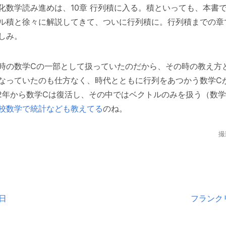
化数学読み進めは、10章 行列積に入る。積といっても、本書
ル積と徐々に解説してきて、ついに行列積に。行列積までの章
しみ。
時の数学Cの一部として扱っていたのだから、その時の教え方
なっていたのも仕方なく、時代とともに行列をあつかう数学C
22年から数学Cは復活し、その中ではベクトルのみを扱う（数
校数学で統計なども教えてる
のね。
撮
0日
フランクリ