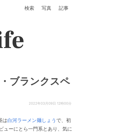
検索
写真
記事
ife
WA・ブランクスペ
2022年03月09日 12時00分
昼は
白河ラーメン麺しょう
で、初
ビューにとら一門系とあり、気に