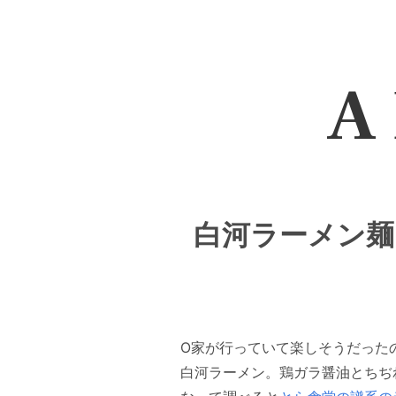
A 
白河ラーメン麺し
O家が行っていて楽しそうだった
白河ラーメン。鶏ガラ醤油とちぢ