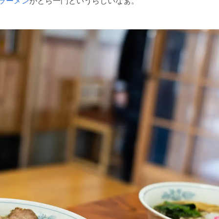
ラーメン
がとら一門というらしいなぁ。