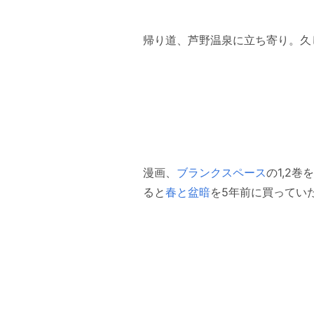
帰り道、芦野温泉に立ち寄り。久
漫画、
ブランクスペース
の1,2
ると
春と盆暗
を5年前に買ってい