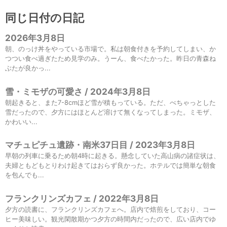
同じ日付の日記
2026年3月8日
朝、のっけ丼をやっている市場で。私は朝食付きを予約してしまい、か
つつい食べ過ぎたため見学のみ。うーん、食べたかった。昨日の青森ね
ぶたが良かっ...
雪・ミモザの可愛さ / 2024年3月8日
朝起きると、また7-8cmほど雪が積もっている。ただ、べちゃっとした
雪だったので、夕方にはほとんど溶けて無くなってしまった。ミモザ、
かわいい...
マチュピチュ遺跡・南米37日目 / 2023年3月8日
早朝の列車に乗るため朝4時に起きる。懸念していた高山病の諸症状は、
夫婦ともどもとりわけ起きてはおらず良かった。ホテルでは簡単な朝食
を包んでも...
フランクリンズカフェ / 2022年3月8日
夕方の読書に、フランクリンズカフェへ。店内で焙煎をしており、コー
ヒー美味しい。観光閑散期かつ夕方の時間内だったので、広い店内でゆ