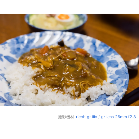
撮影機材
ricoh gr iiix
/
gr lens 26mm f2.8