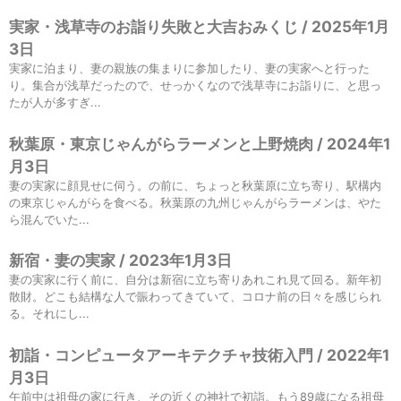
実家・浅草寺のお詣り失敗と大吉おみくじ / 2025年1月
3日
実家に泊まり、妻の親族の集まりに参加したり、妻の実家へと行った
り。集合が浅草だったので、せっかくなので浅草寺にお詣りに、と思っ
たが人が多すぎ...
秋葉原・東京じゃんがらラーメンと上野焼肉 / 2024年1
月3日
妻の実家に顔見せに伺う。の前に、ちょっと秋葉原に立ち寄り、駅構内
の東京じゃんがらを食べる。秋葉原の九州じゃんがらラーメンは、やた
ら混んでいた...
新宿・妻の実家 / 2023年1月3日
妻の実家に行く前に、自分は新宿に立ち寄りあれこれ見て回る。新年初
散財。どこも結構な人で賑わってきていて、コロナ前の日々を感じられ
る。それにし...
初詣・コンピュータアーキテクチャ技術入門 / 2022年1
月3日
午前中は祖母の家に行き、その近くの神社で初詣。もう89歳になる祖母