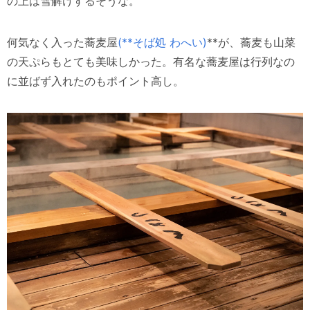
の上は雪解けするそうな。
何気なく入った蕎麦屋
(**そば処 わへい)
**が、蕎麦も山菜
の天ぷらもとても美味しかった。有名な蕎麦屋は行列なの
に並ばず入れたのもポイント高し。