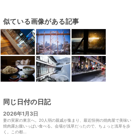
似ている画像がある記事
同じ日付の日記
2026年1月3日
妻の実家の東京へ。20人弱の親戚が集まり、最近恒例の焼肉屋で美味い
焼肉露お腹いっぱい食べる。会場が浅草だったので、ちょっと浅草を歩
く。この都...