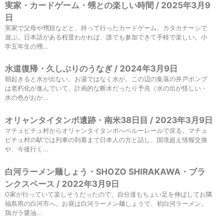
実家・カードゲーム・甥との楽しい時間 / 2025年3月9
日
実家で父母や甥姪などと、持って行ったカードゲーム、カタカナーシで
遊ぶ。日本語がある程度わかれば、誰でも参加できて手軽で楽しい。小
学五年生の甥...
水道復帰・久しぶりのうなぎ / 2024年3月9日
朝起きると水が出ない。お湯ではなく水が。この辺の集落の井戸ポンプ
は老朽化が進んでいて、計画的な断水だったり予兆（水の出が怪しい・
水の色がおか...
オリャンタイタンボ遺跡・南米38日目 / 2023年3月9日
マチュピチュ村からオリャンタイタンボへペルーレールで戻る。マチュ
ピチュ村の駅では列車の到着まで日本人の方と話し、国境超え情報交換
や、今後行く...
白河ラーメン麺しょう・SHOZO SHIRAKAWA・ブラ
ンクスペース / 2022年3月9日
O家が行っていて楽しそうだったので、自分達もちょい足を伸ばしてお隣
福島県の白河市へ。お昼は白河ラーメン麺しょうで、初白河ラーメン。
鶏ガラ醤油...