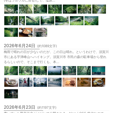
(冬はツルツルに滑る)しで、塩原...
2026年6月24日
(約
1089
文字)
梅雨で晴れの日が少ないのだが、この日は晴れ。というわけで、須賀川
市にある宇津峰山へハイキング。須賀川市 市民の森の駐車場から登れ
るらしいので、そこまで行くも、本...
2026年6月23日
(約
1197
文字)