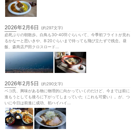
2026年2月6日
(約
297
文字)
必死ぶりの朝散歩。白鳥も30-40羽ぐらいいて、今季初フライトが見れ
るかなーと思いきや、8:20ぐらいまで待っても飛び立たずで残念。昼
飯、森商店戸田クロスロード...
2026年2月5日
(約
290
文字)
ベコ氏、興味がある物に物理的に向かっていくのだけど、今までは前に
進もうとしても後ろに下がってしまっていた（これも可愛い）。が、つ
いに今日は前進に成功、初ハイハイ...