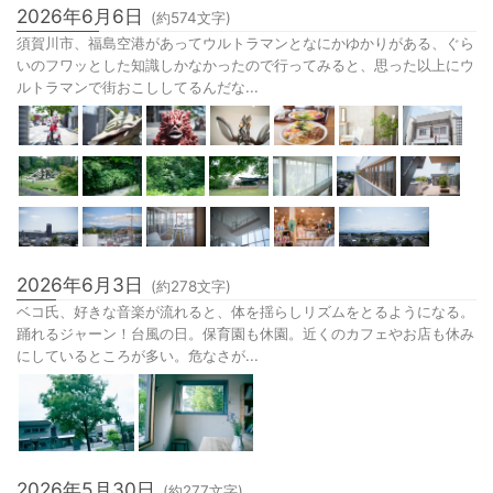
2026年6月6日
(約
574
文字)
須賀川市、福島空港があってウルトラマンとなにかゆかりがある、ぐら
いのフワッとした知識しかなかったので行ってみると、思った以上にウ
ルトラマンで街おこししてるんだな...
2026年6月3日
(約
278
文字)
ベコ氏、好きな音楽が流れると、体を揺らしリズムをとるようになる。
踊れるジャーン！台風の日。保育園も休園。近くのカフェやお店も休み
にしているところが多い。危なさが...
2026年5月30日
(約
277
文字)