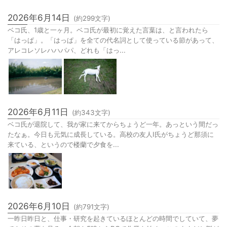
2026年6月14日
(約
299
文字)
ベコ氏、1歳と一ヶ月。ベコ氏が最初に覚えた言葉は、と言われたら
「はっぱ」。「はっぱ」を全ての代名詞として使っている節があって、
アレコレソレハハパパ、どれも「はっ...
2026年6月11日
(約
343
文字)
ベコ氏が退院して、我が家に来てからちょうど一年。あっという間だっ
たなぁ。今日も元気に成長している。高校の友人I氏がちょうど那須に
来ている、というので楼蘭で夕食を...
2026年6月10日
(約
791
文字)
一昨日昨日と、仕事・研究を起きているほとんどの時間でしていて、夢