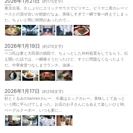
2026年1月21日
(約
175
文字)
東京出張。久しぶりにエリックサウスでビリヤニ。ビリヤニ用カレーソ
ースとの混ぜ合いが絶妙だなぁ。美味しすぎて一瞬で食べ終えてしまっ
た。ちょいと間に時間があったので...
2026年1月19日
(約
215
文字)
ベコ氏は妻と大田原の病院で、ちょっとした外科処置をしてもらう。伝
え聞いた話では、一瞬痛そうだったけど、すぐに問題なくなったよう
だ。中華食堂つなしまでランチ。油淋...
2026年1月17日
(約
258
文字)
杉とくるみのtanrenカレー、今週はエッグカレー。美味しくてあっと
いう間に平らげてしまった。お店のお子さんにも会えて楽しいひと時。
ベーグルクーボー、いつも妻に...