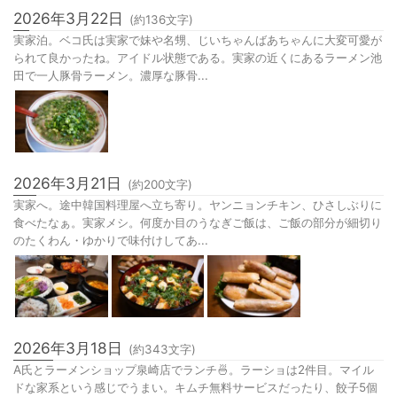
2026年3月22日
(約
136
文字)
実家泊。ベコ氏は実家で妹や名甥、じいちゃんばあちゃんに大変可愛が
られて良かったね。アイドル状態である。実家の近くにあるラーメン池
田で一人豚骨ラーメン。濃厚な豚骨...
2026年3月21日
(約
200
文字)
実家へ。途中韓国料理屋へ立ち寄り。ヤンニョンチキン、ひさしぶりに
食べたなぁ。実家メシ。何度か目のうなぎご飯は、ご飯の部分が細切り
のたくわん・ゆかりで味付けしてあ...
2026年3月18日
(約
343
文字)
A氏とラーメンショップ泉崎店でランチ🍜。ラーショは2件目。マイル
ドな家系という感じでうまい。キムチ無料サービスだったり、餃子5個