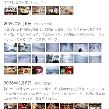
で190円なのも嬉しいね。ラー...
2026年3月9日
(約
597
文字)
温泉での旅館周辺の雪解け。幻想的な風景。朝から屋根から雪を下ろ
す・雪かきなどをされていて大変そうだ。八甲田山の樹氷を見に、スノ
ーシューで回るツアーに参加。ロープ...
2026年3月8日
(約
654
文字)
朝、のっけ丼をやっている市場で。私は朝食付きを予約してしまい、か
つつい食べ過ぎたため見学のみ。うーん、食べたかった。昨日の青森ね
ぶたが良かったので、青森三大ねぶ...