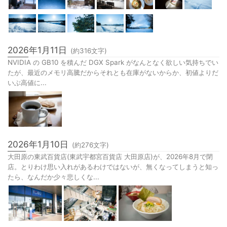
2026年1月11日
(約
316
文字)
NVIDIA の GB10 を積んだ DGX Spark がなんとなく欲しい気持ちでい
たが、最近のメモリ高騰だからそれとも在庫がないからか、初値よりだ
いぶ高値に...
2026年1月10日
(約
276
文字)
大田原の東武百貨店(東武宇都宮百貨店 大田原店)が、2026年8月で閉
店。とりわけ思い入れがあるわけではないが、無くなってしまうと知っ
たら、なんだか少々悲しくな...