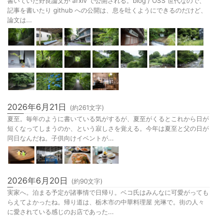
書いていた野良論文が arxiv で公開される。blog / OSS 世代なので、
記事を書いたり github への公開は、息を吐くようにできるのだけど、
論文は...
2026年6月21日
(約
261
文字)
夏至。毎年のように書いている気がするが、夏至がくるとこれから日が
短くなってしまうのか、という寂しさを覚える。今年は夏至と父の日が
同日なんだね。子供向けイベントが...
2026年6月20日
(約
90
文字)
実家へ。泊まる予定が諸事情で日帰り。ベコ氏はみんなに可愛がっても
らえてよかったね。帰り道は、栃木市の中華料理屋 光琳で。街の人々
に愛されている感じのお店であった...