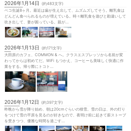
2026年1月14日
(約
483
文字)
ベコ生誕8ヶ月。最近は歯が生え出して、ムズムズしてそう。離乳食は
どんどん食べられるものが増えている。時々離乳食を遊びと勘違いして
吹き出して、妻が困っている。親が...
2026年1月13日
(約
171
文字)
大田原のカフェ、COMMON & へ。クラスエスプレッソから名前が変
わってからは初めてだ。WiFi もつかえ、コーヒーも美味しく快適に作
業をする。帰り際にトコト...
2026年1月12日
(約
397
文字)
昨晩から雪が降り始め、朝は20cmぐらいの積雪。雪の日は、外の灯り
をつけて雪の平原を見るのが好きなので、夜明け前に起きて薪ストーブ
を焚きつつ、優雅な時間を過ごす...