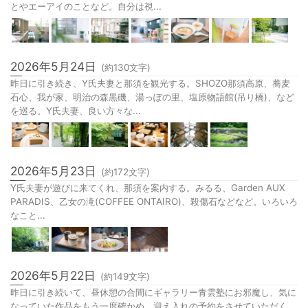
とやエーアイのことなど。自分は視...
2026年5月24日
(約
130
文字)
昨日に引き続き、Y氏夫妻と那須を観光する。SHOZO那須高原、蕎麦
石心、我が家、明治の森黒磯、湯っぽの里、塩原物語館(吊り橋)、など
を巡る。Y氏夫妻、良い方々な...
2026年5月23日
(約
172
文字)
Y氏夫妻が遊びに来てくれ、那須を案内する。みるる、Garden AUX
PARADIS、乙女の滝(COFFEE ONTAIRO)、殺傷石などなど。いろいろ
なこと...
2026年5月22日
(約
149
文字)
昨日に引き続いて、昼休憩の合間にギャラリー青雲塾にお邪魔し、気に
なっていた作品をもう一度確かめ、迎え入れの予約をさせていただく。