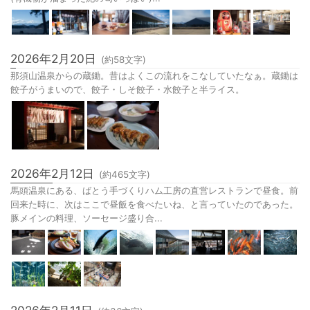
2026年2月20日
(約
58
文字)
那須山温泉からの蔵鋤。昔はよくこの流れをこなしていたなぁ。蔵鋤は
餃子がうまいので、餃子・しそ餃子・水餃子と半ライス。
2026年2月12日
(約
465
文字)
馬頭温泉にある、ばとう手づくりハム工房の直営レストランで昼食。前
回来た時に、次はここで昼飯を食べたいね、と言っていたのであった。
豚メインの料理、ソーセージ盛り合...