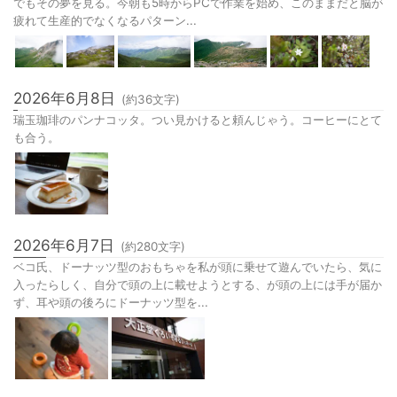
でもその夢を見る。今朝も5時からPCで作業を始め、このままだと脳が
疲れて生産的でなくなるパターン...
2026年6月8日
(約
36
文字)
瑞玉珈琲のパンナコッタ。つい見かけると頼んじゃう。コーヒーにとて
も合う。
2026年6月7日
(約
280
文字)
ベコ氏、ドーナッツ型のおもちゃを私が頭に乗せて遊んでいたら、気に
入ったらしく、自分で頭の上に載せようとする、が頭の上には手が届か
ず、耳や頭の後ろにドーナッツ型を...