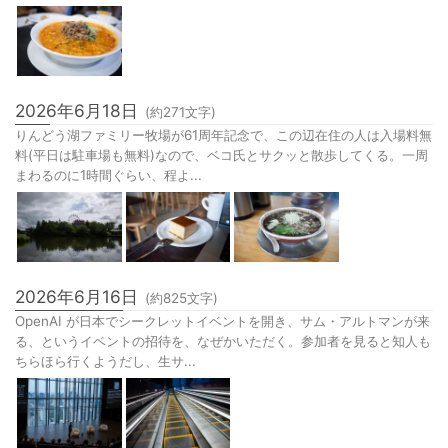
2026年6月18日
(約
271
文字)
りんどう湖ファミリー牧場が61周年記念で、この辺在住の人は入場料無
料(平日は駐車場も無料)なので、ベコ氏とサクッと散歩してくる。一周
まわるのに1時間ぐらい、程よ...
2026年6月16日
(約
825
文字)
OpenAI が日本でシークレットイベントを開き、サム・アルトマンが来
る、というイベントの招待を、なぜかいただく。参加者を見ると知人も
ちらほら行くようだし、生サ...