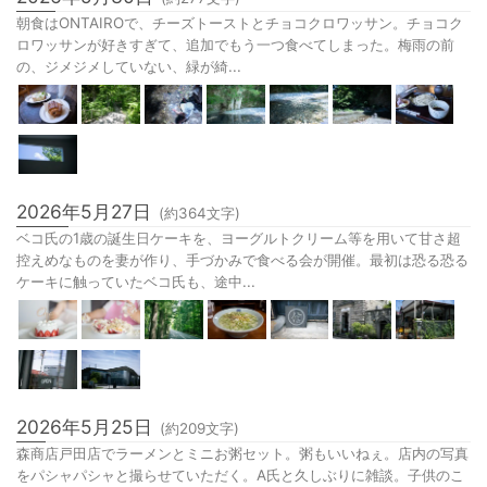
朝食はONTAIROで、チーズトーストとチョコクロワッサン。チョコク
ロワッサンが好きすぎて、追加でもう一つ食べてしまった。梅雨の前
の、ジメジメしていない、緑が綺...
2026年5月27日
(約
364
文字)
ベコ氏の1歳の誕生日ケーキを、ヨーグルトクリーム等を用いて甘さ超
控えめなものを妻が作り、手づかみで食べる会が開催。最初は恐る恐る
ケーキに触っていたベコ氏も、途中...
2026年5月25日
(約
209
文字)
森商店戸田店でラーメンとミニお粥セット。粥もいいねぇ。店内の写真
をパシャパシャと撮らせていただく。A氏と久しぶりに雑談。子供のこ