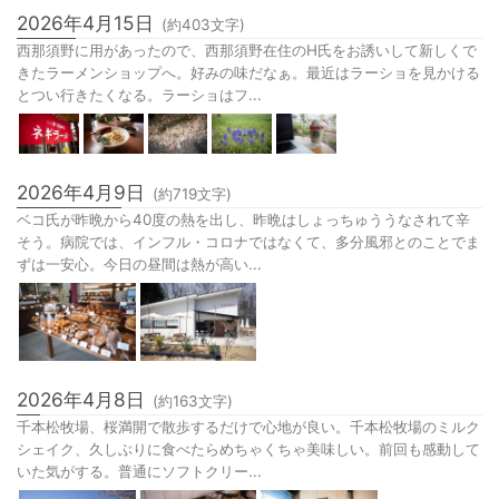
2026年4月15日
(約
403
文字)
西那須野に用があったので、西那須野在住のH氏をお誘いして新しくで
きたラーメンショップへ。好みの味だなぁ。最近はラーショを見かける
とつい行きたくなる。ラーショはフ...
2026年4月9日
(約
719
文字)
ベコ氏が昨晩から40度の熱を出し、昨晩はしょっちゅううなされて辛
そう。病院では、インフル・コロナではなくて、多分風邪とのことでま
ずは一安心。今日の昼間は熱が高い...
2026年4月8日
(約
163
文字)
千本松牧場、桜満開で散歩するだけで心地が良い。千本松牧場のミルク
シェイク、久しぶりに食べたらめちゃくちゃ美味しい。前回も感動して
いた気がする。普通にソフトクリー...