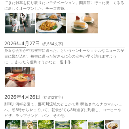
てきた雑草を切り取りたいモチベーション。図書館に行った後、くるる
に新しくオープンした、チーズ喫茶...
2026年4月27日
(約
564
文字)
身近な会社が詐欺被害に遭った、というセンセーショナルなニュースが
目に飛び込む。被害に遭った皆さんに心の安寧が早く訪れますよう
に…。あったら便利そうかなと、週末作...
2026年4月26日
(約
312
文字)
那珂川河畔公園で、那珂川流域のどこかで月1開催されるナカマルシェ
へ。朝8時からやっていて、朝食がてら8時過ぎに到着し、コーヒーや
ピザ、ラップサンド、パン、その他...