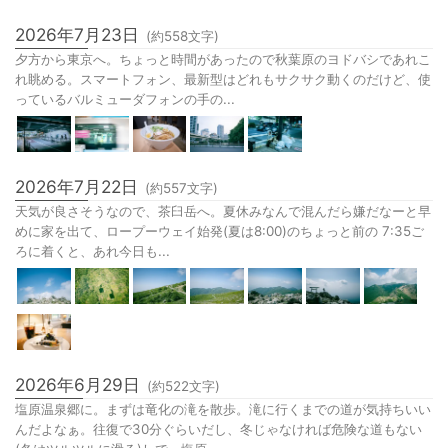
2026年7月23日
(約
558
文字)
夕方から東京へ。ちょっと時間があったので秋葉原のヨドバシであれこ
れ眺める。スマートフォン、最新型はどれもサクサク動くのだけど、使
っているバルミューダフォンの手の...
2026年7月22日
(約
557
文字)
天気が良さそうなので、茶臼岳へ。夏休みなんで混んだら嫌だなーと早
めに家を出て、ロープーウェイ始発(夏は8:00)のちょっと前の 7:35ご
ろに着くと、あれ今日も...
2026年6月29日
(約
522
文字)
塩原温泉郷に。まずは竜化の滝を散歩。滝に行くまでの道が気持ちいい
んだよなぁ。往復で30分ぐらいだし、冬じゃなければ危険な道もない