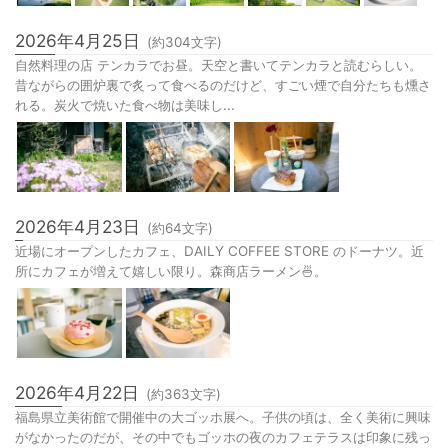
2026年4月25日
(約
304
文字)
自然料理の店 テンカラでお昼。天空と書いてテンカラと読むらしい。
昔ながらの囲炉裏で炙って食べるのだけど、すごい煙で自分たちも燻さ
れる。炭火で焼いた食べ物は美味し...
2026年4月23日
(約
64
文字)
近場にオープンしたカフェ、DAILY COFFEE STORE のドーナツ。近
所にカフェが増えて嬉しい限り。森商店ラーメン🍜。
2026年4月22日
(約
363
文字)
福島県立美術館で開催中の大ゴッホ展へ。子供の頃は、全く美術に興味
がなかったのだが、その中でもゴッホの夜のカフェテラスは印象に残っ