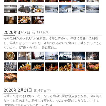
2026年3月7日
(約
358
文字)
毎年恒例のおっさん3人温泉旅。今年は青森へ。午後に青森市に到着
し、早速にぼしラーメンを、老舗のまるかいで食べる。麺がまるでうど
んのよう。KT氏と合流し、青森駅前...
2026年2月21日
(約
451
文字)
先週に引き続き白河へ。冬になると南湖公園は水抜きがされ、湖が無く
なって砂浜のような風景に様変わり。なんだか潮のような匂いもする
(有機物が溜まった泥の匂いっぽい)...