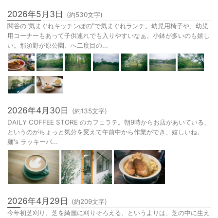
2026年5月3日
(約
530
文字)
関谷の"気まぐれキッチンぽの"で気まぐれランチ。幼児用椅子や、幼児
用コーナーもあって子供連れでも入りやすいなぁ。小鉢が多いのも嬉し
い。那須野が原公園、へ二度目の...
2026年4月30日
(約
135
文字)
DAILY COFFEE STORE のカフェラテ。朝9時からお店があいている、
というのがちょっと気分を変えて午前中から作業ができ、嬉しいね。
麺's ラッキーパ...
2026年4月29日
(約
209
文字)
今年初芝刈り。芝を綺麗に刈りそろえる、というよりは、芝の中に生え