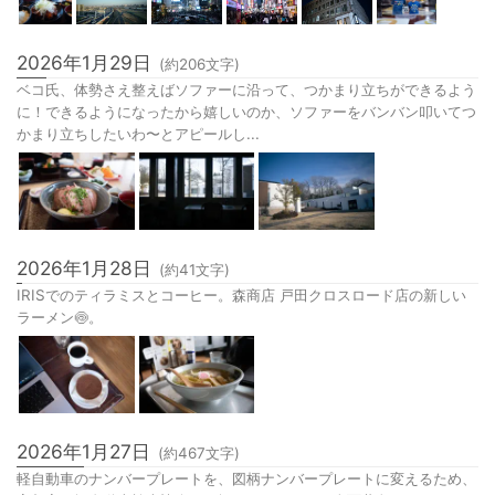
2026年1月29日
(約
206
文字)
ベコ氏、体勢さえ整えばソファーに沿って、つかまり立ちができるよう
に！できるようになったから嬉しいのか、ソファーをバンバン叩いてつ
かまり立ちしたいわ〜とアピールし...
2026年1月28日
(約
41
文字)
IRISでのティラミスとコーヒー。森商店 戸田クロスロード店の新しい
ラーメン🍥。
2026年1月27日
(約
467
文字)
軽自動車のナンバープレートを、図柄ナンバープレートに変えるため、