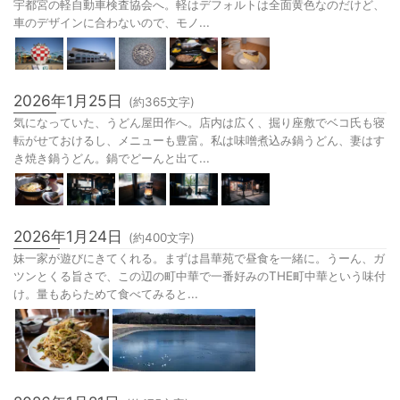
宇都宮の軽自動車検査協会へ。軽はデフォルトは全面黄色なのだけど、
車のデザインに合わないので、モノ...
2026年1月25日
(約
365
文字)
気になっていた、うどん屋田作へ。店内は広く、掘り座敷でベコ氏も寝
転がせておけるし、メニューも豊富。私は味噌煮込み鍋うどん、妻はす
き焼き鍋うどん。鍋でどーんと出て...
2026年1月24日
(約
400
文字)
妹一家が遊びにきてくれる。まずは昌華苑で昼食を一緒に。うーん、ガ
ツンとくる旨さで、この辺の町中華で一番好みのTHE町中華という味付
け。量もあらためて食べてみると...