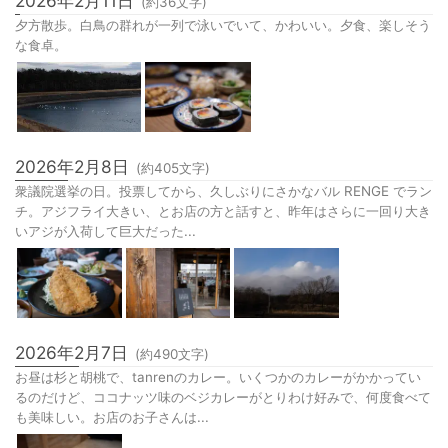
2026年2月11日
(約
36
文字)
夕方散歩。白鳥の群れが一列で泳いでいて、かわいい。夕食、楽しそう
な食卓。
2026年2月8日
(約
405
文字)
衆議院選挙の日。投票してから、久しぶりにさかなバル RENGE でラン
チ。アジフライ大きい、とお店の方と話すと、昨年はさらに一回り大き
いアジが入荷して巨大だった...
2026年2月7日
(約
490
文字)
お昼は杉と胡桃で、tanrenのカレー。いくつかのカレーがかかってい
るのだけど、ココナッツ味のベジカレーがとりわけ好みで、何度食べて
も美味しい。お店のお子さんは...