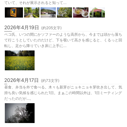
ていて、それが展示されると知って...
2026年4月19日
(約
205
文字)
ベコ氏、いつの間にかソファーのような高所から、今までは頭から落ち
て行こうとしていたのだけど、下を覗いて高さを感じると、くるっと回
転し、足から降りていき床に上手に...
2026年4月17日
(約
73
文字)
昼食、弁当を外で食べる。木々も新芽がニョキニョキ芽吹き出して、気
持ち良い気候を感じられた1日。まぁこの時間以外は、1日ミーティング
だったのだが…。