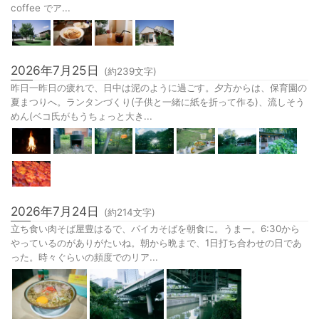
coffee でア...
2026年7月25日
(約
239
文字)
昨日一昨日の疲れで、日中は泥のように過ごす。夕方からは、保育園の
夏まつりへ。ランタンづくり(子供と一緒に紙を折って作る)、流しそう
めん(ベコ氏がもうちょっと大き...
2026年7月24日
(約
214
文字)
立ち食い肉そば屋豊はるで、パイカそばを朝食に。うまー。6:30から
やっているのがありがたいね。朝から晩まで、1日打ち合わせの日であ
った。時々ぐらいの頻度でのリア...