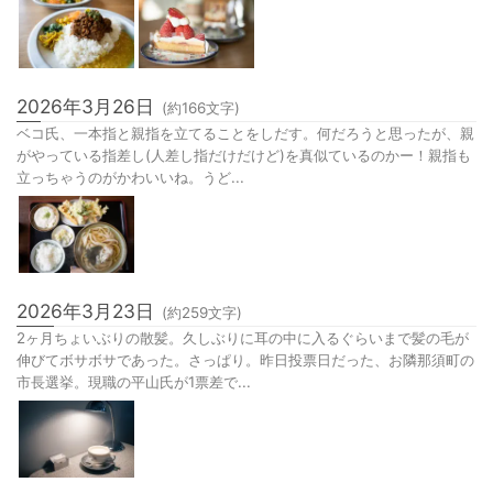
2026年3月26日
(約
166
文字)
ベコ氏、一本指と親指を立てることをしだす。何だろうと思ったが、親
がやっている指差し(人差し指だけだけど)を真似ているのかー！親指も
立っちゃうのがかわいいね。うど...
2026年3月23日
(約
259
文字)
2ヶ月ちょいぶりの散髪。久しぶりに耳の中に入るぐらいまで髪の毛が
伸びてボサボサであった。さっぱり。昨日投票日だった、お隣那須町の
市長選挙。現職の平山氏が1票差で...