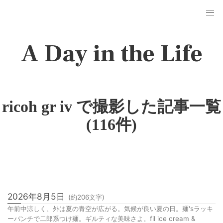
A Day in the Life
ricoh gr iv で撮影した記事一覧
(116件)
2026年8月5日
(約
206
文字)
午前中涼しく、外は夏の青空が広がる。気候が良い夏の日。麺'sラッキ
ーパンチで二郎系つけ麺。ギルティな美味さよ。fil ice cream &