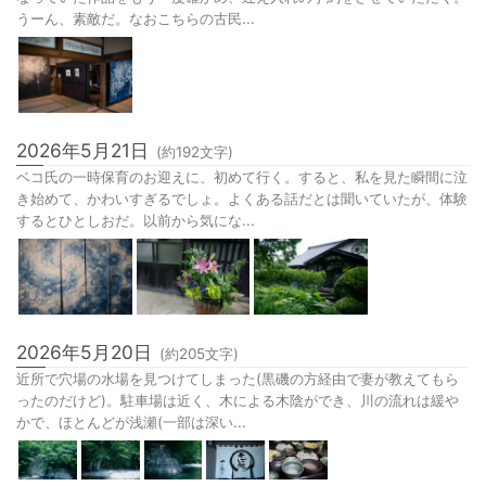
うーん、素敵だ。なおこちらの古民...
2026年5月21日
(約
192
文字)
ベコ氏の一時保育のお迎えに、初めて行く。すると、私を見た瞬間に泣
き始めて、かわいすぎるでしょ。よくある話だとは聞いていたが、体験
するとひとしおだ。以前から気にな...
2026年5月20日
(約
205
文字)
近所で穴場の水場を見つけてしまった(黒磯の方経由で妻が教えてもら
ったのだけど)。駐車場は近く、木による木陰ができ、川の流れは緩や
かで、ほとんどが浅瀬(一部は深い...