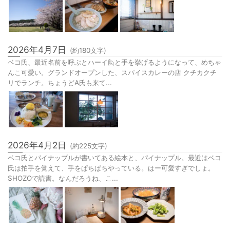
2026年4月7日
(約
180
文字)
ベコ氏、最近名前を呼ぶとハーイ🙋と手を挙げるようになって、めちゃ
んこ可愛い。グランドオープンした、スパイスカレーの店 クチカクチ
リでランチ。ちょうどA氏も来て...
2026年4月2日
(約
225
文字)
ベコ氏とパイナップルが書いてある絵本と、パイナップル。最近はベコ
氏は拍手を覚えて、手をぱちぱちやっている。はー可愛すぎでしょ。
SHOZOで読書。なんだろうね、こ...