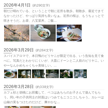
2026年4月1日
(約
290
文字)
朝だけ晴れている、ということで朝に近所を散歩。朝散歩、最近できて
なかったけど、やっぱり気持ち良いなぁ。近所の桜は、もうちょっとで
咲きそうだ。お昼、八宝菜丼。ご飯...
2026年3月29日
(約
264
文字)
スパイスアロマで、本日鴨のビリヤニが限定で出る、いう告知を見て食
べに。写真だとわかりにくいが、大皿にドーンと二人前のビリヤニ。い
やーなんかめちゃくちゃ美味しい。...
2026年3月28日
(約
338
文字)
カフェ杉と胡桃にお邪魔して、ベコはあちらのお子さんで遊んでもら
う。同い年の子供同士の対面はいつみてもニコニコしちゃう。カレーは
山椒の実をつけたのだけど、爽やかな...