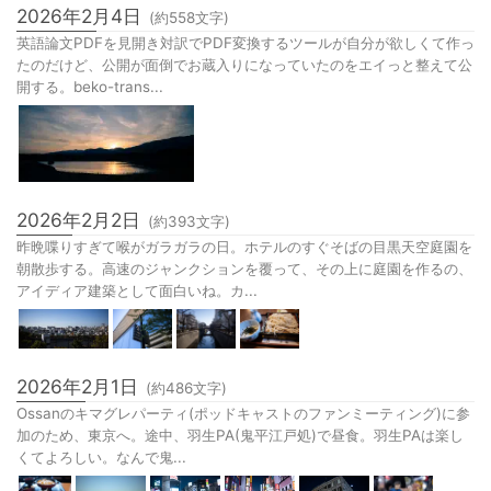
2026年2月4日
(約
558
文字)
英語論文PDFを見開き対訳でPDF変換するツールが自分が欲しくて作っ
たのだけど、公開が面倒でお蔵入りになっていたのをエイっと整えて公
開する。beko-trans...
2026年2月2日
(約
393
文字)
昨晩喋りすぎて喉がガラガラの日。ホテルのすぐそばの目黒天空庭園を
朝散歩する。高速のジャンクションを覆って、その上に庭園を作るの、
アイディア建築として面白いね。カ...
2026年2月1日
(約
486
文字)
Ossanのキマグレパーティ(ポッドキャストのファンミーティング)に参
加のため、東京へ。途中、羽生PA(鬼平江戸処)で昼食。羽生PAは楽し
くてよろしい。なんで鬼...