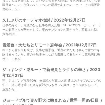
ちょいと足を伸ばして、といっても電車で高雄から30分弱だけど、のお
隣屏東へ。古い街並みをリノベした場所があるとのことで、その場所青
島街へ。火...
久しぶりのオーディオ検討 / 2022年12月27日
仕事の締め日。最後のひと仕事を終えた後、SHOZOでコーヒー。オーナ
ーの省三さんが居たらしく、妻のテンションが高かった。写真はお隣、
六音の階...
雪景色・犬たちとリモート忘年会 / 2021年12月27日
昨日から雪が振り続け、見事な雪景色。近所の犬たちは喜んで雪の中を
駆け回っていた。雪の中散歩をしながら撮影してるとすぐに電池切れ表
示に。これが...
ジョギング・逆ルートで新発見とラクサの辛さ / 2020
年12月27日
朝、ジョギング散歩70分。先日読んだ森山大道 路上スナップのススメの
中に、撮る時は通った道を反対からも戻って撮れ、という話があって、
反対から...
ジョードプルで妻が野犬に噛まれる / 世界一周89日目
/