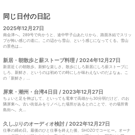
同じ日付の日記
2025年12月27日
南会津へ。289号で向かうと、途中甲子山あたりから、路面氷結でスリッ
プが怖い感じの道に。この辺から雪山、という感じになってくる。雪山
の景色は...
新居・朝散歩と薪ストーブ料理 / 2024年12月27日
新居近くの朝散歩。新鮮な楽しさ。散歩にしろ新居にしろ薪ストーブに
しろ、新鮮さ、というのは初めての時にしか味わえないのだよなぁ。こ
の「新鮮さ」...
屏東・潮州・台湾4日目 / 2023年12月27日
ちょいと足を伸ばして、といっても電車で高雄から30分弱だけど、のお
隣屏東へ。古い街並みをリノベした場所があるとのことで、その場所青
島街へ。火...
久しぶりのオーディオ検討 / 2022年12月27日
仕事の締め日。最後のひと仕事を終えた後、SHOZOでコーヒー。オーナ