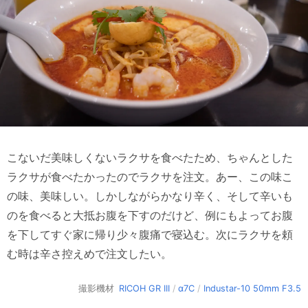
こないだ美味しくないラクサを食べたため、ちゃんとした
ラクサが食べたかったのでラクサを注文。あー、この味こ
の味、美味しい。しかしながらかなり辛く、そして辛いも
のを食べると大抵お腹を下すのだけど、例にもよってお腹
を下してすぐ家に帰り少々腹痛で寝込む。次にラクサを頼
む時は辛さ控えめで注文したい。
撮影機材
RICOH GR III
/
α7C
/
Industar-10 50mm F3.5