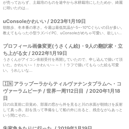
が売っておらず、土栽培のものを途中から水耕栽培にしたためか、綺麗
に咲いたのは...
uConsoleかわいい / 2023年1月19日
朝散歩、冬本番の寒さ。今週は最低気温が-5~-10℃ぐらいの日が多い。
教えてもらった小型ラズパイPC、uConsoleがめちゃ可愛い、欲しい...
プロフィール画像変更(うさくん絵)・9人の翻訳家・立
ち上がる女 / 2022年1月19日
うさくんがアイコン依頼受付を再開していたので、申し込んで描いて頂
いた。かわいい～！かわいい～～！！ラフで描いてもらった絵も可愛
い。うれしいな...
🇮🇳 アラップーラからティルヴァナンタプラムへ・コ
ヴァーラムビーチ / 世界一周112日目
/
2020年1月18
日
日の出直前に目覚め、部屋の窓から外を見ると川の水面が朝焼けを反射
して真っ赤。顔を洗って準備をして船の外に出ると、残念ながらあっと
いう間にその...
朱家角あたりに行った
/
2019年1月19日