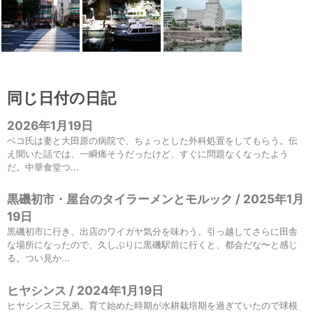
同じ日付の日記
2026年1月19日
ベコ氏は妻と大田原の病院で、ちょっとした外科処置をしてもらう。伝
え聞いた話では、一瞬痛そうだったけど、すぐに問題なくなったよう
だ。中華食堂つ...
黒磯初市・屋台のタイラーメンとモルック / 2025年1月
19日
黒磯初市に行き、出店のワイガヤ気分を味わう。引っ越してさらに田舎
な場所になったので、久しぶりに黒磯駅前に行くと、都会だな〜と感じ
る。つい見か...
ヒヤシンス / 2024年1月19日
ヒヤシンス三兄弟。育て始めた時期が水耕栽培期を過ぎていたので球根