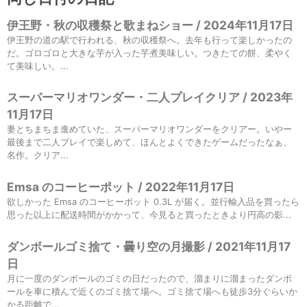
伊王野・秋の収穫祭と歌まねショー / 2024年11月17日
伊王野の道の駅で行われる、秋の収穫祭へ。去年も行って楽しかったの
だ。ゴロゴロと大きな芋が入った芋煮美味しい。つきたての餅、柔やく
て美味しい。...
スーパーマリオワンダー・二人プレイクリア / 2023年
11月17日
妻とちまちま進めていた、スーパーマリオワンダーをクリアー。いやー
最後まで二人プレイで楽しめて、ほんとよくできたゲームだったなぁ、
名作。クリア...
Emsa のコーヒーポット / 2022年11月17日
欲しかった Emsa のコーヒーポット 0.3L が届く。並行輸入品を買ったら
思った以上に配送時間がかかって、今見ると買ったときより円高の影...
ダンボールゴミ捨て・曇り空の月撮影 / 2021年11月17
日
月に一度のダンボールのゴミの日だったので、溜まりに溜まったダンボ
ールを車に積んで近くのゴミ捨て場へ。ゴミ捨て場へも徒歩3分ぐらいか
かる距離で...