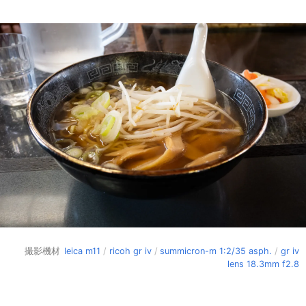
撮影機材
leica m11
/
ricoh gr iv
/
summicron-m 1:2/35 asph.
/
gr iv
lens 18.3mm f2.8