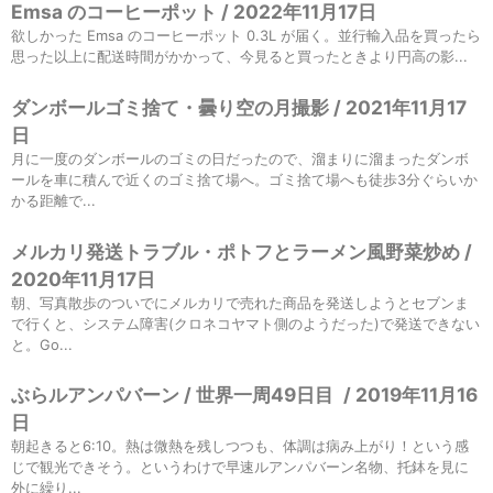
Emsa のコーヒーポット / 2022年11月17日
欲しかった Emsa のコーヒーポット 0.3L が届く。並行輸入品を買ったら
思った以上に配送時間がかかって、今見ると買ったときより円高の影...
ダンボールゴミ捨て・曇り空の月撮影 / 2021年11月17
日
月に一度のダンボールのゴミの日だったので、溜まりに溜まったダンボ
ールを車に積んで近くのゴミ捨て場へ。ゴミ捨て場へも徒歩3分ぐらいか
かる距離で...
メルカリ発送トラブル・ポトフとラーメン風野菜炒め /
2020年11月17日
朝、写真散歩のついでにメルカリで売れた商品を発送しようとセブンま
で行くと、システム障害(クロネコヤマト側のようだった)で発送できない
と。Go...
ぶらルアンパバーン / 世界一周49日目
/
2019年11月16
日
朝起きると6:10。熱は微熱を残しつつも、体調は病み上がり！という感
じで観光できそう。というわけで早速ルアンパバーン名物、托鉢を見に
外に繰り...