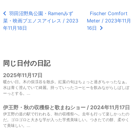
羽田沼野鳥公園・Ramenみず
Fischer Comfort
菜・映画ブエノスアイレス / 2023
Meter / 2023年11月
年11月18日
16日
同じ日付の日記
2025年11月17日
暖かい日。木の俣渓谷を散歩。紅葉の旬はちょっと過ぎちゃったなぁ。
水は青く澄んでいて綺麗。持っていったコーヒーを飲みながらしばしぼ
ーっとする。...
伊王野・秋の収穫祭と歌まねショー / 2024年11月17日
伊王野の道の駅で行われる、秋の収穫祭へ。去年も行って楽しかったの
だ。ゴロゴロと大きな芋が入った芋煮美味しい。つきたての餅、柔やく
て美味しい。...