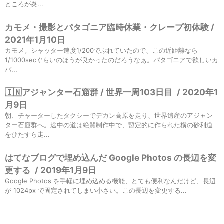
ところが炎...
カモメ・撮影とパタゴニア臨時休業・クレープ初体験 /
2021年1月10日
カモメ。シャッター速度1/200でぶれていたので、この近距離なら
1/1000secぐらいのほうが良かったのだろうなぁ。パタゴニアで欲しいカ
バ...
🇮🇳アジャンター石窟群 / 世界一周103日目
/
2020年1
月9日
朝、チャーターしたタクシーでデカン高原を走り、世界遺産のアジャン
ター石窟群へ。途中の道は絶賛制作中で、暫定的に作られた横の砂利道
をひたすら走...
はてなブログで埋め込んだ Google Photos の長辺を変
更する
/
2019年1月9日
Google Photos を手軽に埋め込める機能、とても便利なんだけど、長辺
が 1024px で固定されてしまい小さい。この長辺を変更する...