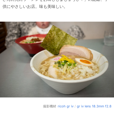
供にやさしいお店。味も美味しい。
撮影機材
ricoh gr iv
/
gr iv lens 18.3mm f2.8