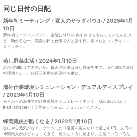
同じ日付の日記
新年初ミーティング・変人のサラダボウル / 2025年1月
10日
新年初ミーティングデイ。金曜にMTGを集中させてもらっているんだけ
ど、助かるなー。開発の日と仕事で人と話す日、別々だとコンテキスト
スイッチコ...
蒸し野菜生活 / 2024年1月10日
炭水化物取りすぎのため、最近の朝食は蒸し野菜を主に。塩やS&Bの味付
料理用カレー、銀座三河屋の煎酒をお供に。
海外仕事環境シミュレーション・デュアルディスプレイ
/ 2023年1月10日
来月からの海外での仕事環境をシュミレートすべく、MacBook Air と
iPad (sidecar) で仕事をしてみる。デュアルディスプ...
蜂窩織炎が酷くなる / 2022年1月10日
なにやら元気がなく、ゲームしたり漫画を読んだりで過ごす1日。先日の
蜂窩織炎がひどくなってきて、足のむくみに始まり、左足のいろいろな