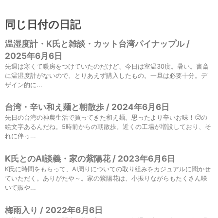
同じ日付の日記
温湿度計・K氏と雑談・カット台湾パイナップル /
2025年6月6日
先週は寒くて暖房をつけていたのだけど、今日は室温30度。暑い。書斎
に温湿度計がないので、とりあえず購入したもの。一旦は必要十分。デ
ザイン的に...
台湾・辛い和え麺と朝散歩 / 2024年6月6日
先日の台湾の神農生活で買ってきた和え麺。思ったより辛いお味！🥵の
絵文字あるんだね。5時前からの朝散歩。近くの工場が増設しており、そ
れに伴っ...
K氏とのAI談義・家の紫陽花 / 2023年6月6日
K氏に時間をもらって、AI周りについての取り組みをカジュアルに聞かせ
ていただく。ありがたや～。家の紫陽花は、小振りながらもたくさん咲
いて賑や...
梅雨入り / 2022年6月6日