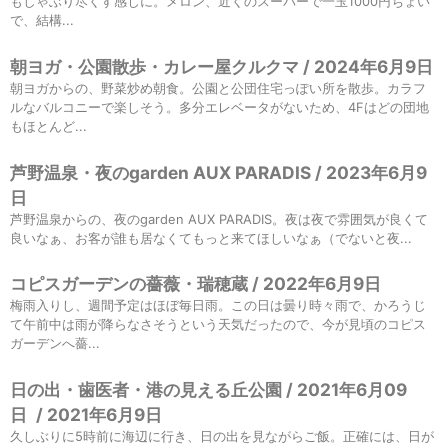
もしゃぶり尽くす感じに。メロン、近くのスーパーで一玉1000円ちょい
で、結構...
朝ヨガ・公園散歩・カレー屋クルクマ / 2024年6月9日
朝ヨガからの、野菜炒め朝食。公園と公団住宅っぽい所を散歩。カラフ
ルなバルコニーで楽しそう。多分エレベータがないため、4Fはどの団地
もほとんど...
芦野温泉・夜のgarden AUX PARADIS / 2023年6月9
日
芦野温泉からの、夜のgarden AUX PARADIS。夜は夜で雰囲気が良くて
良いなぁ、お客が誰も居なくてもっと来てほしいなぁ（でないと夜...
コピスガーデンの薔薇・瑞穂蔵 / 2022年6月9日
梅雨入りし、週間予定はほぼ毎日雨。この日は曇り時々雨で、かろうじ
て午前中は雨が降らなさそうという天気だったので、今が見頃のコピス
ガーデンへ薔...
日の出・歯医者・港の見える丘公園 / 2021年6月09
日
/
2021年6月9日
久しぶりに5時前に海辺に行き、日の出を見ながらご飯。正確には、日が