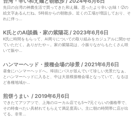
台湾・辛い和え麺と朝散歩 / 2024年6月6日
先日の台湾の神農生活で買ってきた和え麺。思ったより辛いお味！🥵の
絵文字あるんだね。5時前からの朝散歩。近くの工場が増設しており、そ
れに伴っ...
K氏とのAI談義・家の紫陽花 / 2023年6月6日
K氏に時間をもらって、AI周りについての取り組みをカジュアルに聞かせ
ていただく。ありがたや～。家の紫陽花は、小振りながらもたくさん咲
いて賑や...
ハンマーヘッド・接種会場の珍景 / 2021年6月6日
昼食にハンマーヘッドへ。埠頭にバスが並んでいて珍しい光景だなぁ、
とハンマーヘッドに入ると、中は大規模接種会場となっていて、なるほ
ど各種地域か...
煎饼うまい
/
2019年6月6日
できたてアツアツで、上海のローカル店でも5〜7元ぐらいの価格帯で、
その時食べたい具材れてもらえて満足度高い。主に朝の時間帯に店が出
てる。非常...