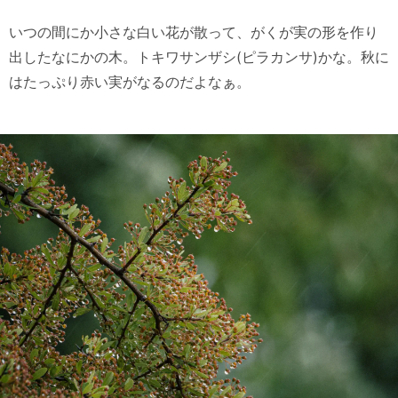
いつの間にか小さな白い花が散って、がくが実の形を作り
出したなにかの木。トキワサンザシ(ピラカンサ)かな。秋に
はたっぷり赤い実がなるのだよなぁ。