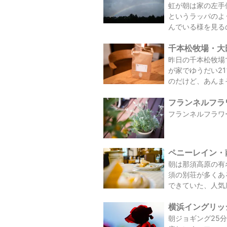
虹が朝は家の左手
というラッパのよ
んでいる様を見る
千本松牧場・大田原
昨日の千本松牧場
が家でゆうだい2
のだけど、あんまそ
フランネルフラワ
フランネルフラワ
ペニーレイン・南ヶ
朝は那須高原の有
須の別荘が多くあ
できていた、人気
横浜イングリッシ
朝ジョギング25