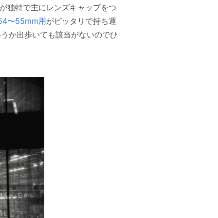
構造が独特で主にレンズキャップをつ
4〜55mm用
がピッタリで持ち運
いうか出歩いても該当がないのでひ