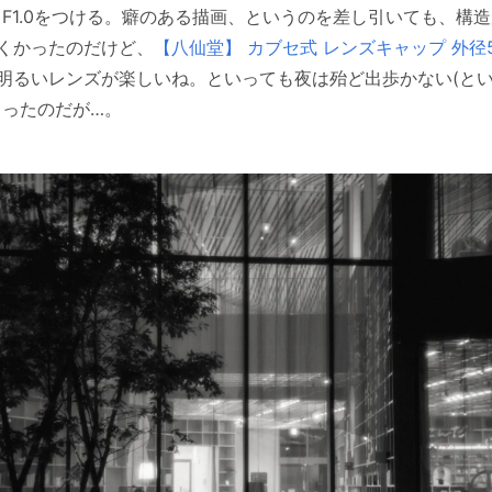
mm F1.0をつける。癖のある描画、というのを差し引いても、
くかったのだけど、
【八仙堂】 カブセ式 レンズキャップ 外径5
明るいレンズが楽しいね。といっても夜は殆ど出歩かない(と
まったのだが…。