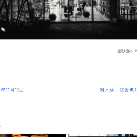
撮影機材
l
年11月11日
雑木林・雪景色と秋
事