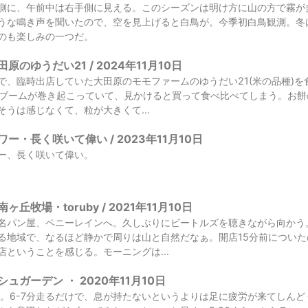
側に、午前中は右手側に見える。このシーズンは明け方に山の方で霧が
うな鳴き声を聞いたので、空を見上げると白鳥が。今季初白鳥観測。冬
のも楽しみの一つだ。
のゆうだい21 / 2024年11月10日
で、臨時出店していた大田原のモモファームのゆうだい21(米の品種)
1ブームが巻き起こっていて、見かけると買って食べ比べてしまう。お
うは感じなくて、粒が大きくて...
ー・長く咲いて偉い / 2023年11月10日
ー、長く咲いて偉い。
丘牧場・toruby / 2021年11月10日
名パン屋、ペニーレインへ。久しぶりにビートルズを聴きながら向かう
る地域で、なるほど静かで周りは山と自然だなぁ。開店15分前につい
店ということを感じる。モーニングは...
ュガーデン ・ 2020年11月10日
分。6-7分走るだけで、息が持たないというよりは足に疲労が来てしん