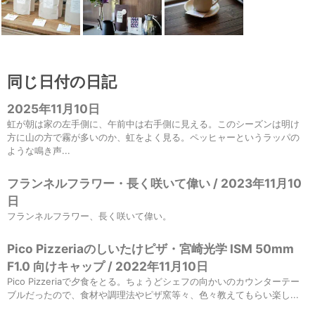
同じ日付の日記
2025年11月10日
虹が朝は家の左手側に、午前中は右手側に見える。このシーズンは明け
方に山の方で霧が多いのか、虹をよく見る。ペッヒャーというラッパの
ような鳴き声...
フランネルフラワー・長く咲いて偉い / 2023年11月10
日
フランネルフラワー、長く咲いて偉い。
Pico Pizzeriaのしいたけピザ・宮崎光学 ISM 50mm
F1.0 向けキャップ / 2022年11月10日
Pico Pizzeriaで夕食をとる。ちょうどシェフの向かいのカウンターテー
ブルだったので、食材や調理法やピザ窯等々、色々教えてもらい楽し...