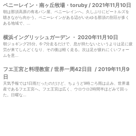
ペニーレイン・南ヶ丘牧場・toruby / 2021年11月10日
朝は那須高原の有名パン屋、ペニーレインへ。久しぶりにビートルズを
聴きながら向かう。ペニーレインがある辺がいわゆる那須の別荘が多く
ある地域で、...
横浜イングリッシュガーデン ・ 2020年11月10日
朝ジョギング25分。6-7分走るだけで、息が持たないというよりは足に疲
労が来てしんどくなり、その後は軽く走る。次は足が疲れにくいフォー
ムを意...
フエ王宮と料理教室 / 世界一周42日目
/
2019年11月9
日
天気予報では1日雨だったのだけど、ちょうど9時ごろ雨は止み、世界遺
産であるフエ王宮へ。フエ王宮は広く、ウロウロ2時間半ほどみて回っ
た。日曜な...