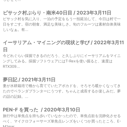
ピサック村ぶらり・南米40日目 / 2023年3月11日
ピサック村を気に入り、一泊の予定をもう一拍延泊して、今日は村で一
日をすごす。宿の朝食、満足な美味しさ。旬のフルーツは素材自体美味
しいなぁ。有...
イーサリアム・マイニングの現状と学び / 2022年3月11
日
今どれぐらい採掘できるのだろう、と久しぶりにイーサリアムをマイニ
ングしてみる。採掘ソフトウェアにはT-Rexを使い掘ると、速度は
RTX309...
夢日記 / 2021年3月11日
妻が水耕栽培で種から育てていたアボカドを、そろそろ暖かくなってき
たのでベランダプランターにうつす。ちゃんと成長するか楽しみだ。夢
の話の記録。...
PEN-F を買った
/
2020年3月10日
旅行中は単焦点を持ち歩いていなかったので、単焦点欲を沈静化させる
べく、マイクロフォーサーズ単焦点レンズをいくつか買ったところ、E-
M1mar...