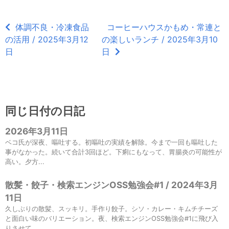
体調不良・冷凍食品
コーヒーハウスかもめ・常連と
の活用 / 2025年3月12
の楽しいランチ / 2025年3月10
日
日
同じ日付の日記
2026年3月11日
ベコ氏が深夜、嘔吐する。初嘔吐の実績を解除。今まで一回も嘔吐した
事がなかった。続いて合計3回ほど。下痢にもなって、胃腸炎の可能性が
高い。夕方...
散髪・餃子・検索エンジンOSS勉強会#1 / 2024年3月
11日
久しぶりの散髪、スッキリ。手作り餃子。シソ・カレー・キムチチーズ
と面白い味のバリエーション。夜、検索エンジンOSS勉強会#1に飛び入
りさせて...