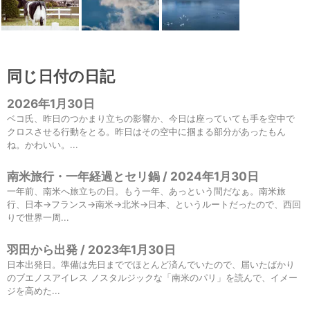
同じ日付の日記
2026年1月30日
ベコ氏、昨日のつかまり立ちの影響か、今日は座っていても手を空中で
クロスさせる行動をとる。昨日はその空中に掴まる部分があったもん
ね。かわいい。...
南米旅行・一年経過とセリ鍋 / 2024年1月30日
一年前、南米へ旅立ちの日。もう一年、あっという間だなぁ。南米旅
行、日本→フランス→南米→北米→日本、というルートだったので、西回
りで世界一周...
羽田から出発 / 2023年1月30日
日本出発日。準備は先日まででほとんど済んでいたので、届いたばかり
のブエノスアイレス ノスタルジックな「南米のパリ」を読んで、イメー
ジを高めた...