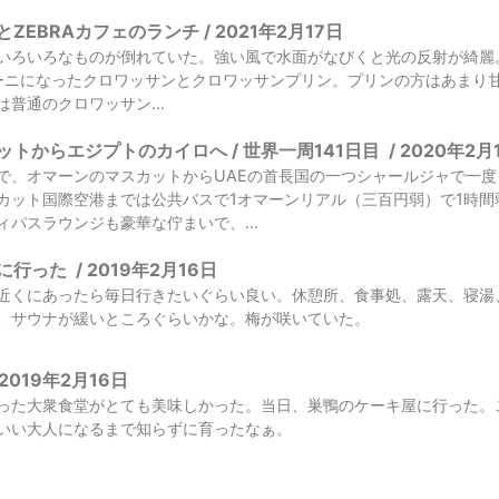
EBRAカフェのランチ / 2021年2月17日
ろいろなものが倒れていた。強い風で水面がなびくと光の反射が綺麗。昼食の 
t。パニーニになったクロワッサンとクロワッサンプリン。プリンの方はあま
普通のクロワッサン...
スカットからエジプトのカイロへ / 世界一周141日目
/
2020年2月
で、オマーンのマスカットからUAEの首長国の一つシャールジャで一
カット国際空港までは公共バスで1オマーンリアル（三百円弱）で1時
パスラウンジも豪華な佇まいで、...
に行った
/
2019年2月16日
近くにあったら毎日行きたいぐらい良い。休憩所、食事処、露天、寝湯
、サウナが緩いところぐらいかな。梅が咲いていた。
2019年2月16日
った大衆食堂がとても美味しかった。当日、巣鴨のケーキ屋に行った。
いい大人になるまで知らずに育ったなぁ。