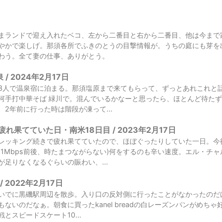
日
まランドで迎え入れたベコ、左から二番目と右から二番目、他は今まで
やかで楽しげ。那須各所でふきのとうの目撃情報が。うちの庭にも芽を
わう。全て妻の仕事、ありがとう。
/ 2024年2月17日
3人で温泉宿に泊まる。那須塩原まで来てもらって、ずっとあれこれと
河手打中華そば 緑川で。混んでいるかなーと思ったら、ほとんど待た
2年前に行った時は階段が凍って...
れ果てていた日・南米18日目 / 2023年2月17日
レッキング続きで疲れ果てていたので、ほぼぐったりしていた一日。今
い1Mbps前後、時たまつながらない)何をするのも辛い速度。エル・チ
足りなくなるぐらいの賑わい、...
 2022年2月17日
いでに黒磯駅周辺を散歩。入り口の反対側に行ったことがなかったのだ
ないのだなぁ。朝食に買ったkanel breadの白レーズンパンがめち
とスピードスケート10...