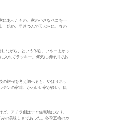
家にあったもの。家の小さなベコを一
出し始め、早速つんで天ぷらに。春の
話しながら、という体験。いやーよかっ
ずに入れてラッキー。何気に初緑川であ
後の旅程を考え調べるも、やはりネッ
ャルテンの家達、かわいい家が多い。観
けど、アチラ側はすぐ住宅地になり、
ゃ好みの美味しさであった。冬季五輪のカ