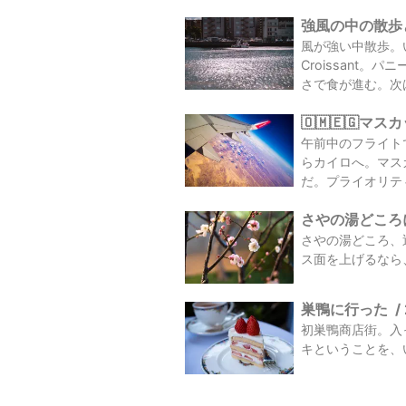
強風の中の散歩とZ
風が強い中散歩。い
Croissan
さで食が進む。次は
🇴🇲🇪🇬マ
午前中のフライト
らカイロへ。マス
だ。プライオリティ
さやの湯どころ
さやの湯どころ、
ス面を上げるなら
巣鴨に行った
/
初巣鴨商店街。入
キということを、