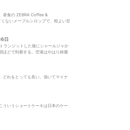
ZEBRA Coffee &
り甘くないメープルシロップで、程よい甘
16日
度トランジットした後にシャールジャか
間弱ほどで到着する。空港はやはり綺麗
、どれをとっても良い。強いてマイナ
こういうショートケーキは日本のケー