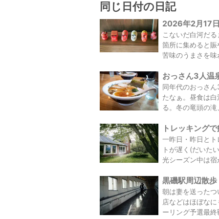
同じ日付の日記
2026年2月17
こないだ白河だる
箇所に集めると賑
苦味のうまさを味
おっさん3人温泉 
同年代のおっさん
たなぁ。昼食は白
る。冬の竜頭の滝、
トレッキングで疲
一昨日・昨日とト
トが遅く(だいた
光シーズン中は宿が
黒磯駅周辺散歩 /
朝は妻を送ったつ
店などはほぼなにも
ーリング予選最終戦