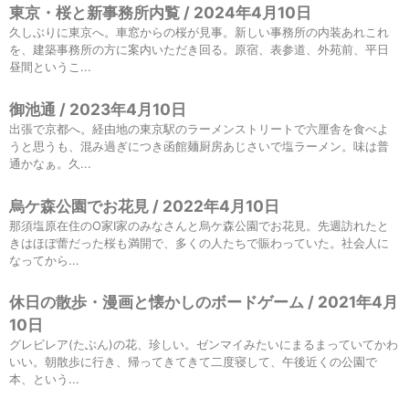
東京・桜と新事務所内覧 / 2024年4月10日
久しぶりに東京へ。車窓からの桜が見事。新しい事務所の内装あれこれ
を、建築事務所の方に案内いただき回る。原宿、表参道、外苑前、平日
昼間というこ...
御池通 / 2023年4月10日
出張で京都へ。経由地の東京駅のラーメンストリートで六厘舎を食べよ
うと思うも、混み過ぎにつき函館麺厨房あじさいで塩ラーメン。味は普
通かなぁ。久...
烏ケ森公園でお花見 / 2022年4月10日
那須塩原在住のO家I家のみなさんと烏ケ森公園でお花見。先週訪れたと
きはほぼ蕾だった桜も満開で、多くの人たちで賑わっていた。社会人に
なってから...
休日の散歩・漫画と懐かしのボードゲーム / 2021年4月
10日
グレビレア(たぶん)の花、珍しい。ゼンマイみたいにまるまっていてかわ
いい。朝散歩に行き、帰ってきてきて二度寝して、午後近くの公園で
本、という...