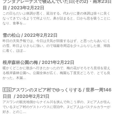
プンタアレーナスで寝込んでいた日(その2)・南米23日
目 / 2023年2月22日
この日もだいぶ体調が悪く、延泊する。代わりに妻の体調は徐々に良く
なってきているようで何よりだ。鼻が詰まると、口から息を吸うことに
なり、食事を...
雪の松山 / 2022年2月22日
昨日の天気予報では、今日は天気が回復するはず、と思ったらあいにく
の雪。昨日よりさらに強い。ので瑞巖寺周辺を少々ぶらりした後、帰路
に着く。ほぼ...
根岸森林公園の梅 / 2021年2月22日
暖かくどこかに散歩へ行きたかったので、梅の花がそろそろ見頃を迎え
る根岸森林公園へ。公園全体が広く、梅園も丁度見どころで、とても良
かった。木漏...
🇪🇬アスワンのヌビア村でゆっくりする / 世界一周146
日目
/
2020年2月21日
アスワンの観光地側からナイル川を挟んで向こう岸の、ヌビア人が住ん
でいるヌビア村のゲストハウスに宿泊中。ヌビア人はパステルカラーが
好き、とのこ...