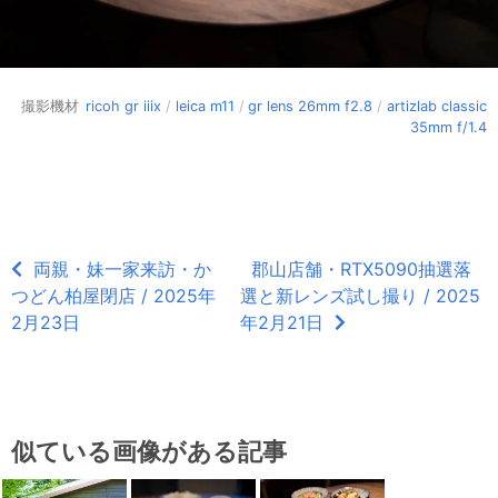
撮影機材
ricoh gr iiix
/
leica m11
/
gr lens 26mm f2.8
/
artizlab classic
35mm f/1.4
両親・妹一家来訪・か
郡山店舗・RTX5090抽選落
つどん柏屋閉店 / 2025年
選と新レンズ試し撮り / 2025
2月23日
年2月21日
似ている画像がある記事