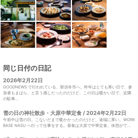
同じ日付の日記
2026年2月22日
GOODNEWS で行われている、那須冬市へ。昨年はとても寒い日で、参
加者もまばら、と言う感じだったのだけど、この日は暖かい日で、近隣
の駐車...
雪の日の神社散歩・大原中華定食 / 2024年2月22日
午前中は雪の日。こないだまで暖かかったのだけど、途端に寒い。WORK
BASE NASU へ行って仕事をする。昼食は大原で中華定食。休憩がて...