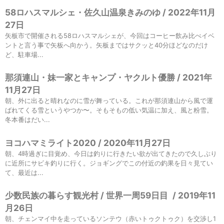
58ロハスマルシェ・佐久山温泉きみのゆ / 2022年11月
27日
矢板市で開催される58ロハスマルシェが、今回はコーヒー飲み比べイベ
ントと言う事で矢板へ向かう。矢板まではサクッと40分ほどなのだけ
ど、駐車場...
那須連山・妹一家とキャンプ・ヤクルト優勝 / 2021年
11月27日
朝、外に出ると晴れなのに雪が舞っている。これが那須連山から風で運
ばれてくる雪というやつか〜。そもそもの低い気温に加え、風と粉雪。
冬本番はだい...
ヨコハマミライト2020 / 2020年11月27日
朝、4時過ぎに目覚め、今日は釣りに行きたい欲が出てきたので久しぶり
に近所にサビキ釣りに行く。ジョギングでこの付近の釣果を日々見てい
て、最近は...
少数民族の暮らす観光村 / 世界一周59日目
/
2019年11
月26日
朝、チェンマイ中を走っているソンテウ（赤いトゥクトゥク）を交渉し1