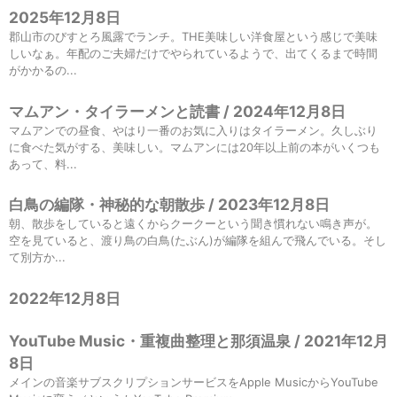
2025年12月8日
郡山市のびすとろ風露でランチ。THE美味しい洋食屋という感じで美味
しいなぁ。年配のご夫婦だけでやられているようで、出てくるまで時間
がかかるの...
マムアン・タイラーメンと読書 / 2024年12月8日
マムアンでの昼食、やはり一番のお気に入りはタイラーメン。久しぶり
に食べた気がする、美味しい。マムアンには20年以上前の本がいくつも
あって、料...
白鳥の編隊・神秘的な朝散歩 / 2023年12月8日
朝、散歩をしていると遠くからクークーという聞き慣れない鳴き声が。
空を見ていると、渡り鳥の白鳥(たぶん)が編隊を組んで飛んでいる。そし
て別方か...
2022年12月8日
YouTube Music・重複曲整理と那須温泉 / 2021年12月
8日
メインの音楽サブスクリプションサービスをApple MusicからYouTube