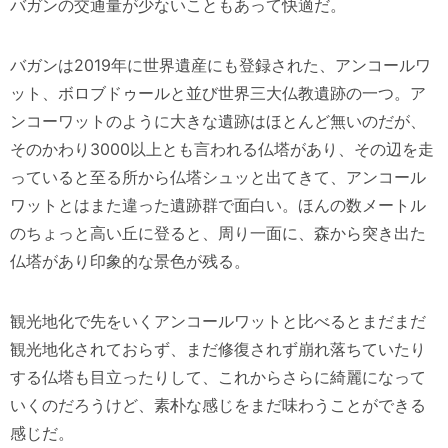
バガンの交通量が少ないこともあって快適だ。
バガンは2019年に世界遺産にも登録された、アンコールワ
ット、ボロブドゥールと並び世界三大仏教遺跡の一つ。ア
ンコーワットのように大きな遺跡はほとんど無いのだが、
そのかわり3000以上とも言われる仏塔があり、その辺を走
っていると至る所から仏塔シュッと出てきて、アンコール
ワットとはまた違った遺跡群で面白い。ほんの数メートル
のちょっと高い丘に登ると、周り一面に、森から突き出た
仏塔があり印象的な景色が残る。
観光地化で先をいくアンコールワットと比べるとまだまだ
観光地化されておらず、まだ修復されず崩れ落ちていたり
する仏塔も目立ったりして、これからさらに綺麗になって
いくのだろうけど、素朴な感じをまだ味わうことができる
感じだ。