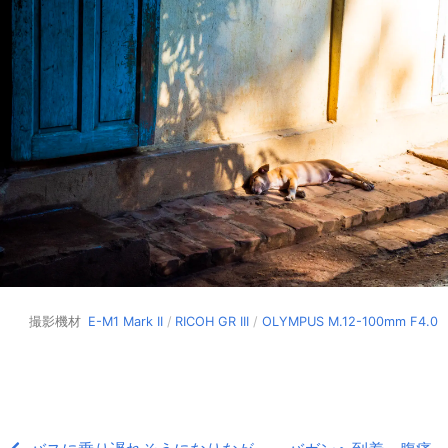
撮影機材
E-M1 Mark II
/
RICOH GR III
/
OLYMPUS M.12-100mm F4.0