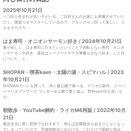
2025年10月21日
ベコ氏と生まれが近い子がいる、ご近所さんのお家にお邪魔させていた
だく。寝返りをマスターしているので、グルングルン回って楽しい。う
ちもそろそろ...
はま寿司・オニオンサーモン好き / 2024年10月21日
妻が珍しく、はま寿司に行きたいということで回転しない寿司。オニオ
ンサーモン大好き。最近はシーフードサラダ軍艦もかなり好き。ふと目
についた、と...
SHOPAN・喫茶kaen・太陽の湯・スビマハル / 2023
年10月21日
SHOPANでパンを買って、烏ヶ森公園で食べる。マリオの新作、スーパ
ーマリオブラザーズ ワンダーを公園で妻と遊ぶ。野外switchも良いも
の...
朝散歩・YouTube解約・ライカM6再販 / 2022年10月
21日
最近生活に悪い意味でなれすぎて、例えば近隣散歩もあまりしなくなっ
てしまっていたので、早速朝散歩に出かける。これだけで新鮮な気分。