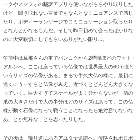
ークやスマフォの翻訳アプリを使いながららやり取りした
けど、聞き取れない言葉でもなんとなくニュアンスで感じ
たり、ボディーランゲージでコミニュケーション取ったり
となんとかなるもんだ。そして昨日初めて会ったばかりな
のに大変親切にしてもらいありがたい限り…。
午前中は旦那さんの車でバンコクから2時間ほどのワット・
アルンへ。ここは座っている仏像では世界最大の60m強と
いうサイズの仏像がある。まるで牛久大仏の様に、最初に
遠くにうっすらと仏像がみえ、近づくとどんどん大きくな
っていく。巨大すぎてスケールがよく分からないが、指の
爪の大きさだけで人の半分ほどのサイズはあって、この仏
様が動く石像になって戦うことになったら絶対勝てないな
あ、とか無粋なことを思ったりした。
その後は、帰り道にあるアユタヤ遺跡へ。侵略されボロボ