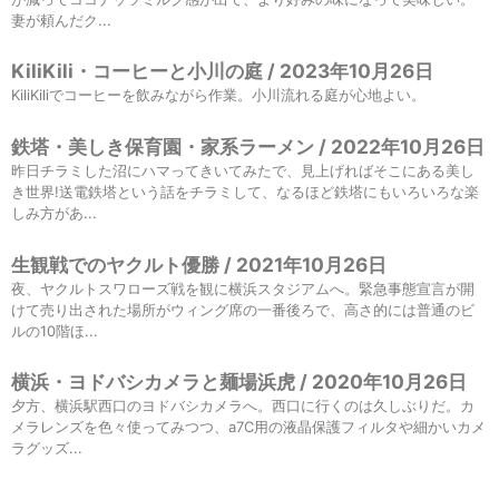
妻が頼んだク...
KiliKili・コーヒーと小川の庭 / 2023年10月26日
KiliKiliでコーヒーを飲みながら作業。小川流れる庭が心地よい。
鉄塔・美しき保育園・家系ラーメン / 2022年10月26日
昨日チラミした沼にハマってきいてみたで、見上げればそこにある美し
き世界!送電鉄塔という話をチラミして、なるほど鉄塔にもいろいろな楽
しみ方があ...
生観戦でのヤクルト優勝 / 2021年10月26日
夜、ヤクルトスワローズ戦を観に横浜スタジアムへ。緊急事態宣言が開
けて売り出された場所がウィング席の一番後ろで、高さ的には普通のビ
ルの10階ほ...
横浜・ヨドバシカメラと麺場浜虎 / 2020年10月26日
夕方、横浜駅西口のヨドバシカメラへ。西口に行くのは久しぶりだ。カ
メラレンズを色々使ってみつつ、a7C用の液晶保護フィルタや細かいカメ
ラグッズ...