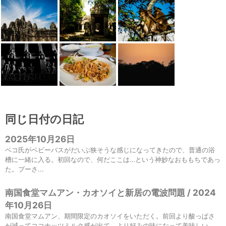
同じ日付の日記
2025年10月26日
ベコ氏がベビーバスがだいぶ狭そうな感じになってきたので、普通の浴
槽に一緒に入る。初回なので、何だここは…という神妙なおももちであっ
た。プーさ...
南国食堂マムアン・カオソイと新居の電波問題 / 2024
年10月26日
南国食堂マムアン、期間限定のカオソイをいただく。前回より酸っぱさ
が減ってココナッツミルク感が出て、より好みの味になって美味しい。