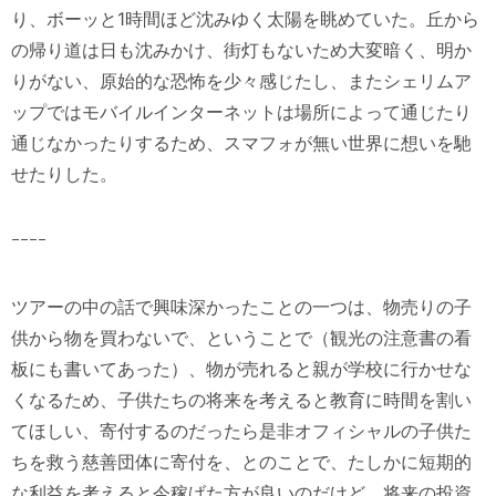
り、ボーッと1時間ほど沈みゆく太陽を眺めていた。丘から
の帰り道は日も沈みかけ、街灯もないため大変暗く、明か
りがない、原始的な恐怖を少々感じたし、またシェリムア
ップではモバイルインターネットは場所によって通じたり
通じなかったりするため、スマフォが無い世界に想いを馳
せたりした。
ｰｰｰｰ
ツアーの中の話で興味深かったことの一つは、物売りの子
供から物を買わないで、ということで（観光の注意書の看
板にも書いてあった）、物が売れると親が学校に行かせな
くなるため、子供たちの将来を考えると教育に時間を割い
てほしい、寄付するのだったら是非オフィシャルの子供た
ちを救う慈善団体に寄付を、とのことで、たしかに短期的
な利益を考えると今稼げた方が良いのだけど、将来の投資