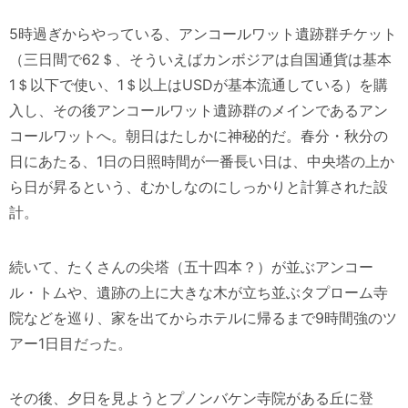
5時過ぎからやっている、アンコールワット遺跡群チケット
（三日間で62＄、そういえばカンボジアは自国通貨は基本
1＄以下で使い、1＄以上はUSDが基本流通している）を購
入し、その後アンコールワット遺跡群のメインであるアン
コールワットへ。朝日はたしかに神秘的だ。春分・秋分の
日にあたる、1日の日照時間が一番長い日は、中央塔の上か
ら日が昇るという、むかしなのにしっかりと計算された設
計。
続いて、たくさんの尖塔（五十四本？）が並ぶアンコー
ル・トムや、遺跡の上に大きな木が立ち並ぶタプローム寺
院などを巡り、家を出てからホテルに帰るまで9時間強のツ
アー1日目だった。
その後、夕日を見ようとプノンバケン寺院がある丘に登