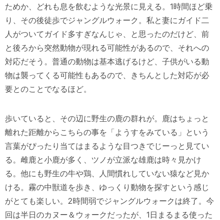
ためか、どれも息を飲むような光景に見える。1時間ほど乗
り、その後徒歩でジャングルウォーク。私と妻にガイド二
人がついてガイド多すぎなんじゃ、と思ったのだけど、前
と後ろから突然動物が現れる可能性があるので、それへの
対応だそう。普通の動物は基本逃げるけど、子供がいる動
物は襲ってくる可能性もあるので、きちんとした対応が必
要とのことでなるほど。
歩いていると、その辺に野生の鹿の群れが。鹿はちょっと
離れた距離からこちらの事を「ようすをみている」という
言葉がぴったり当てはまるような目つきでじーっと見てい
る。雌鹿と小鹿が多く、ツノが立派な雄鹿は時々見かけ
る。他にも野生の牛や鶏、人間慣れしていない猿など見か
ける。霧の中獣道を歩き、ゆっくり動物を探すという感じ
がとても楽しい。2時間弱でジャングルウォークは終了。今
回は半日のカヌー＆ウォークだったが、1日まるまる使った