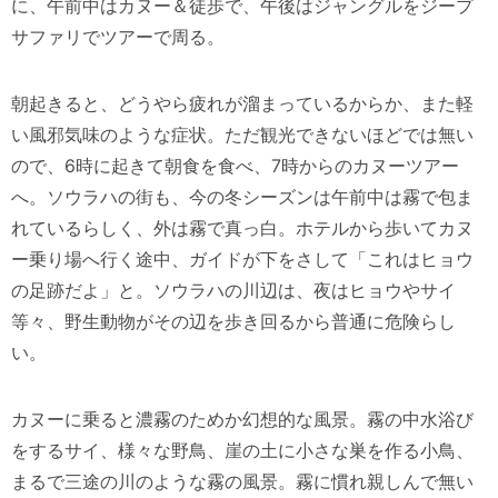
に、午前中はカヌー＆徒歩で、午後はジャングルをジープ
サファリでツアーで周る。
朝起きると、どうやら疲れが溜まっているからか、また軽
い風邪気味のような症状。ただ観光できないほどでは無い
ので、6時に起きて朝食を食べ、7時からのカヌーツアー
へ。ソウラハの街も、今の冬シーズンは午前中は霧で包ま
れているらしく、外は霧で真っ白。ホテルから歩いてカヌ
ー乗り場へ行く途中、ガイドが下をさして「これはヒョウ
の足跡だよ」と。ソウラハの川辺は、夜はヒョウやサイ
等々、野生動物がその辺を歩き回るから普通に危険らし
い。
カヌーに乗ると濃霧のためか幻想的な風景。霧の中水浴び
をするサイ、様々な野鳥、崖の土に小さな巣を作る小鳥、
まるで三途の川のような霧の風景。霧に慣れ親しんで無い