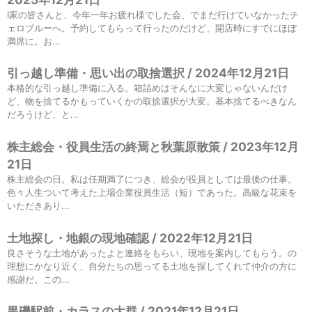
I家の皆さんと、今年一年お疲れ様でした会、でまだ行けていなかったチ
ェロブルーへ。予約してもらって行ったのだけど、開店時にすでにほぼ
満席に。お...
引っ越し準備・思い出の取捨選択 / 2024年12月21日
本格的な引っ越し準備に入る。箱詰めはそんなに大変じゃないんだけ
ど、物を捨てるかもっていくかの取捨選択が大変。基本捨てるべきなん
だろうけど、と...
株主総会・役員生活の終焉と秋葉原散策 / 2023年12月
21日
株主総会の日。私は任期満了につき、総会が役員としては最後の仕事。
色々人生ついて考えた上場企業役員生活（短）であった。高級な花束を
いただきあり...
土地探し・地銀の現地確認 / 2022年12月21日
良さそうな土地があったよと連絡をもらい、現地を案内してもらう。の
理想にかなり近く、自分たちの思ってる土地を探してくれて仲介の方に
感謝だ。この...
黒磯駅前・カラスの大群 / 2021年12月21日