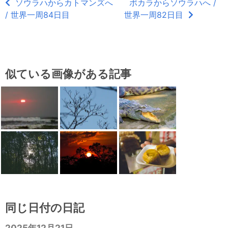
ソウラハからカトマンズへ
ポカラからソウラハへ /
/ 世界一周84日目
世界一周82日目
似ている画像がある記事
同じ日付の日記
2025年12月21日