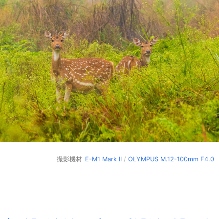
撮影機材
E-M1 Mark II
/
OLYMPUS M.12-100mm F4.0