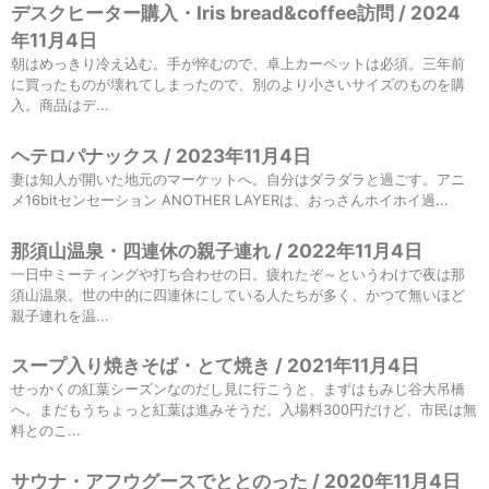
デスクヒーター購入・Iris bread&coffee訪問 / 2024
年11月4日
朝はめっきり冷え込む。手が悴むので、卓上カーペットは必須。三年前
に買ったものが壊れてしまったので、別のより小さいサイズのものを購
入。商品はデ...
ヘテロパナックス / 2023年11月4日
妻は知人が開いた地元のマーケットへ。自分はダラダラと過ごす。アニ
メ16bitセンセーション ANOTHER LAYERは、おっさんホイホイ過...
那須山温泉・四連休の親子連れ / 2022年11月4日
一日中ミーティングや打ち合わせの日。疲れたぞ～というわけで夜は那
須山温泉。世の中的に四連休にしている人たちが多く、かつて無いほど
親子連れを温...
スープ入り焼きそば・とて焼き / 2021年11月4日
せっかくの紅葉シーズンなのだし見に行こうと、まずはもみじ谷大吊橋
へ。まだもうちょっと紅葉は進みそうだ。入場料300円だけど、市民は無
料とのこ...
サウナ・アフウグースでととのった / 2020年11月4日