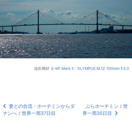
撮影機材
E-M1 Mark II
/
OLYMPUS M.12-100mm F4.0
妻との合流・ホーチミンからダ
ぶらホーチミン / 世
ナンへ / 世界一周37日目
界一周35日目