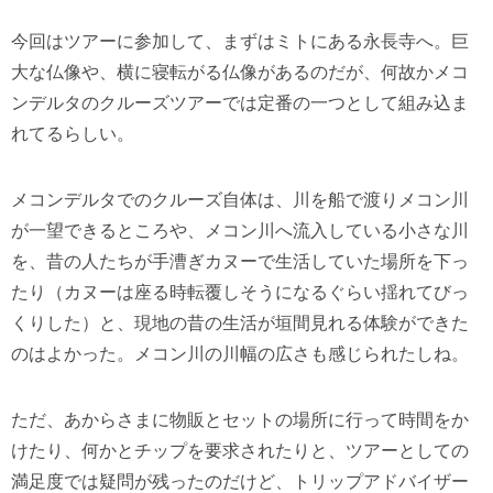
今回はツアーに参加して、まずはミトにある永長寺へ。巨
大な仏像や、横に寝転がる仏像があるのだが、何故かメコ
ンデルタのクルーズツアーでは定番の一つとして組み込ま
れてるらしい。
メコンデルタでのクルーズ自体は、川を船で渡りメコン川
が一望できるところや、メコン川へ流入している小さな川
を、昔の人たちが手漕ぎカヌーで生活していた場所を下っ
たり（カヌーは座る時転覆しそうになるぐらい揺れてびっ
くりした）と、現地の昔の生活が垣間見れる体験ができた
のはよかった。メコン川の川幅の広さも感じられたしね。
ただ、あからさまに物販とセットの場所に行って時間をか
けたり、何かとチップを要求されたりと、ツアーとしての
満足度では疑問が残ったのだけど、トリップアドバイザー