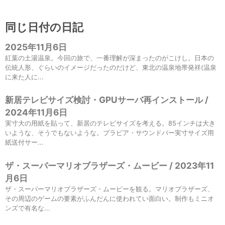
同じ日付の日記
2025年11月6日
紅葉の土湯温泉。今回の旅で、一番理解が深まったのがこけし。日本の
伝統人形、ぐらいのイメージだったのだけど、東北の温泉地帯発祥(温泉
に来た人に...
新居テレビサイズ検討・GPUサーバ再インストール /
2024年11月6日
実寸大の用紙を貼って、新居のテレビサイズを考える。85インチは大き
いような、そうでもないような。ブラビア・サウンドバー実寸サイズ用
紙送付サー...
ザ・スーパーマリオブラザーズ・ムービー / 2023年11
月6日
ザ・スーパーマリオブラザーズ・ムービーを観る。マリオブラザーズ、
その周辺のゲームの要素がふんだんに使われてい面白い。制作もミニオ
ンズで有名な...