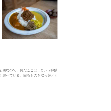
初回なので、何だここは…という神妙
く遊べている。回るものを取っ替え引