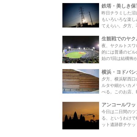
鉄塔・美しき保育
昨日チラミした沼
もいろいろな楽し
てえらい。夕方、不
生観戦でのヤクルト
夜、ヤクルトスワ
的には普通のビル
始の1回は結構怖か
横浜・ヨドバシカ
夕方、横浜駅西口
ルタや細かいカメラ
べる。このお店、B
アンコールワット
今日は二日間のツ
る、というわけで
ット遺跡群チケット