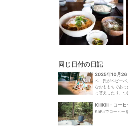
同じ日付の日記
2025年10月2
ベコ氏がベビーバ
なおももちであっ
っ替えしたり、つ
KiliKili・コ
KiliKiliで