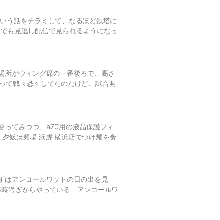
という話をチラミして、なるほど鉄塔に
bでも見逃し配信で見られるようになっ
場所がウィング席の一番後ろで、高さ
思って戦々恐々してたのだけど、試合開
ってみつつ、a7C用の液晶保護フィ
。夕飯は麺場 浜虎 横浜店でつけ麺を食
ずはアンコールワットの日の出を見
5時過ぎからやっている、アンコールワ