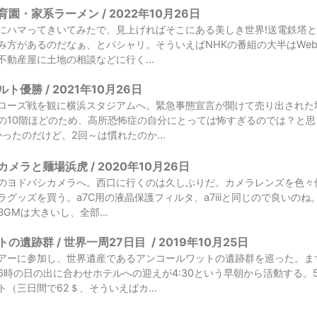
園・家系ラーメン / 2022年10月26日
にハマってきいてみたで、見上げればそこにある美しき世界!送電鉄塔
み方があるのだなぁ、とパシャリ。そういえばNHKの番組の大半はWe
動産屋に土地の相談などに行く...
優勝 / 2021年10月26日
ローズ戦を観に横浜スタジアムへ。緊急事態宣言が開けて売り出された
の10階ほどのため、高所恐怖症の自分にとっては怖すぎるのでは？と
ったのだけど、2回～は慣れたのか...
メラと麺場浜虎 / 2020年10月26日
のヨドバシカメラへ。西口に行くのは久しぶりだ。カメラレンズを色々使
グッズを買う。a7C用の液晶保護フィルタ、a7iiiと同じので良いのね
GMは大きいし、全部...
の遺跡群 / 世界一周27日目
/
2019年10月25日
アーに参加し、世界遺産であるアンコールワットの遺跡群を巡った。ま
6時の日の出に合わせホテルへの迎えが4:30という早朝から活動する。
（三日間で62＄、そういえばカ...