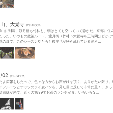
嵐山、大覚寺
(約
646
文字)
嵐山に到着。渡月橋も竹林も、朝はとても空いていて静かだ。京都に住
だった。いつもの散策ルート、渡月橋→竹林→大覚寺を三時間ほどかけ
峨の畑で、このシーズンやたらと彼岸花が咲き乱れている箇所...
9/02
(約
233
文字)
たよ広報をしたので、色々な方からお声がけを頂く。ありがたい限り。
イフルーツとナッツのライ麦パンを。見た目に反して非常に重く、ぎっ
従姉妹が来て、近くの1899でお茶のランチ定食。いろいろな...