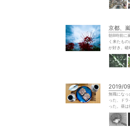
京都、
朝8時前に
く来たもの
が好き。嵯
2019/0
無職になっ
った、ドラ
った。昼は