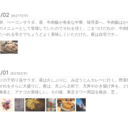
8/02
(約
277
文字)
卵、ベーコンサラダ。昼、牛肉飯が有名な中華、味芳斎へ。牛肉飯はか
のメニューとして登場していたのでそれを頂く。ごまつけだれが、牛肉
たべれる辛さでちょうどよく美味しくいただけた。夜は自宅でチ...
/01
(約
218
文字)
ツの千切り温サラダ。昼は久しぶりに、みぼうじんカレーに行く。野菜
それをさらに大盛りに。夜は、天ぷら之村で、天丼やかき揚げ丼を。ど
海老と、アナゴが美味しい。その後、東京タワー周辺を散歩。芝...