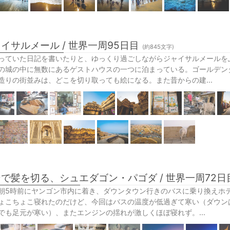
イサルメール / 世界一周95日目
(約
845
文字)
っていた日記を書いたりと、ゆっくり過ごしながらジャイサルメールを
の城の中に無数にあるゲストハウスの一つに泊まっている。ゴールデン
造りの街並みは、どこを切り取っても絵になる。また昔からの建...
で髪を切る、シュエダゴン・パゴダ / 世界一周72日
朝5時前にヤンゴン市内に着き、ダウンタウン行きのバスに乗り換えホ
ょこちょこ寝れたのだけど、今回はバスの温度が低過ぎて寒い（ダウン
でも足元が寒い）、またエンジンの揺れが激しくほぼ寝れず。...