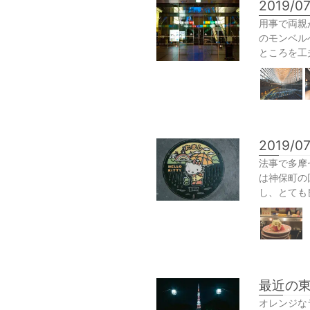
2019/07
用事で両親
のモンベル
ところを工
2019/0
法事で多摩
は神保町の
し、とても
最近の
オレンジな