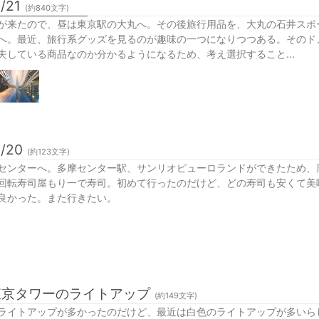
/21
(約
840
文字)
が来たので、昼は東京駅の大丸へ。その後旅行用品を、大丸の石井スポ
へ。最近、旅行系グッズを見るのが趣味の一つになりつつある。そのド
夫している商品なのか分かるようになるため、考え選択すること...
7/20
(約
123
文字)
センターへ。多摩センター駅、サンリオピューロランドができたため、
回転寿司屋もり一で寿司。初めて行ったのだけど、どの寿司も安くて美
良かった。また行きたい。
東京タワーのライトアップ
(約
149
文字)
ライトアップが多かったのだけど、最近は白色のライトアップが多いら