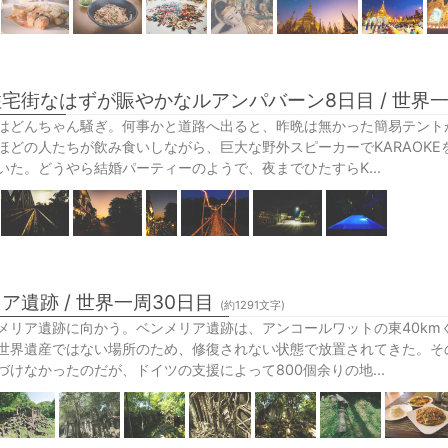
宅街なはずが賑やかなルアンパバーン8日目 / 世界一
はどんちゃん騒ぎ。何事かと道路へ出ると、昨晩は無かった簡易テント
ほどの人たちが飲み食いしながら、巨大な野外スピーカーでKARAOK
いた。どうやら結婚パーティーのようで、夜までひたすらK...
ア遺跡 / 世界一周30日目
(約
1291
文字)
メリア遺跡に向かう。ベンメリア遺跡は、アンコールワットの東40km
世界遺産ではない場所のため、修復されない状態で放置されてきた。そ
づけなかったのだが、ドイツの支援によって800個余りの地...