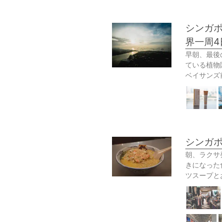
シンガポ
界一周4
早朝、最後
ている植物
ベイサンズ
シンガポ
朝、ラクサ発
きになった
ツスープと