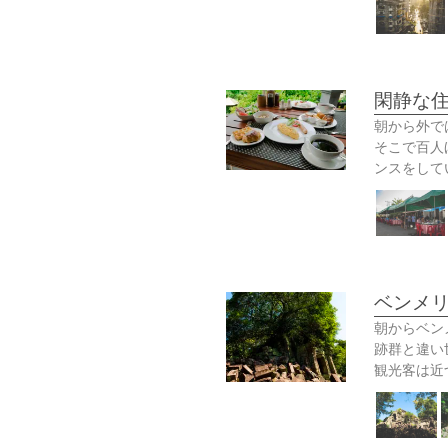
閑静な住
朝から外で
そこで百人
ンスをして
ベンメリ
朝からベン
跡群と違い
観光客は近