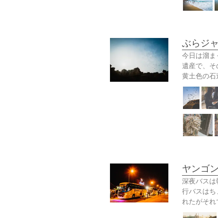
ぶらジャ
今日は溜ま
遺産で、そ
黄土色の石
ヤンゴン
深夜バスは
行バスはち
れたがそれ