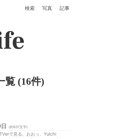
検索
写真
記事
ife
一覧 (16件)
0日
(約
637
文字)
rで見る。おおっ、Yuichi