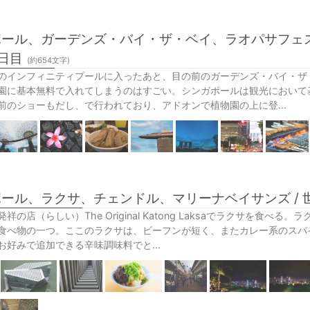
ール、ガーデンズ・バイ・ザ・ベイ、ラオパサフェス
日目
(約
654
文字)
のインフィニティプールに入ったあと、目の前のガーデンズ・バイ・ザ
園に基本無料で入れてしまうのはすごい。シンガポールは観光において
前のショーもだし、で行われており、アドオンで植物園の上に登...
ール、ラクサ、チェンドル、マリーナベイサンズ / 
祥の店（らしい）The Original Katong Laksaでラクサを食
食べ物の一つ。ここのラクサは、ビーフンが短く、またカレー系のスパ
お好みで追加できる辛味調味料でと...