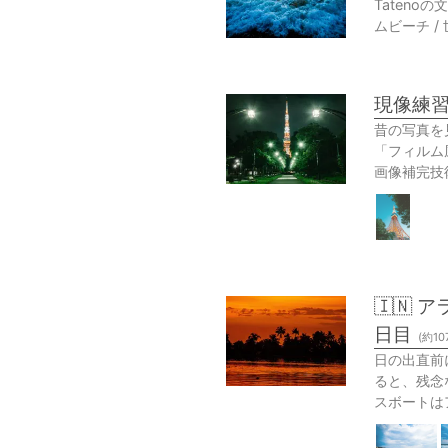
Taten
ムビーチ /
現像練習
昔の写真を
「フィルム
画像補完技
🇮🇳
日目
(約
10
日の出直前
ると、残念
スボートは