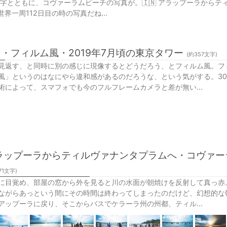
oの文字とともに、コヴァーラムビーチの写真が。🇮🇳 アラップーラから
 世界一周112日目の時の写真だね...
・フィルム風・2019年7月頃の東京タワー
(約
357
文字)
見返す、と同時に別の感じに現像するとどうだろう、とフィルム風。フ
風」というのはなにやら違和感があるのだろうな、という気がする。3
術によって、スマフォでも今のフルフレームカメラと差が無い...
 アラップーラからティルヴァナンタプラムへ・コヴァーラ
71
文字)
に目覚め、部屋の窓から外を見ると川の水面が朝焼けを反射して真っ赤
ながらあっという間にその時間は終わってしまったのだけど、幻想的な
アップーラに戻り、そこからバスでケラーラ州の州都、ティル...