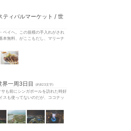
ティバルマーケット / 世
・ベイヘ。この規模の手入れがされ
基本無料、がここもだし、マリーナ
世界一周3日目
(約
823
文字)
べる。ラクサも前にシンガポールを訪れた時好
イスも使ってないのだが、ココナッ