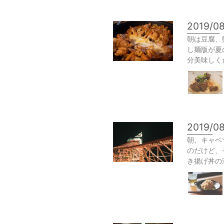
2019/0
朝は豆腐、
し麺版が夏
分美味しく
2019/08
朝、キャベ
のだけど、
き揚げ丼の