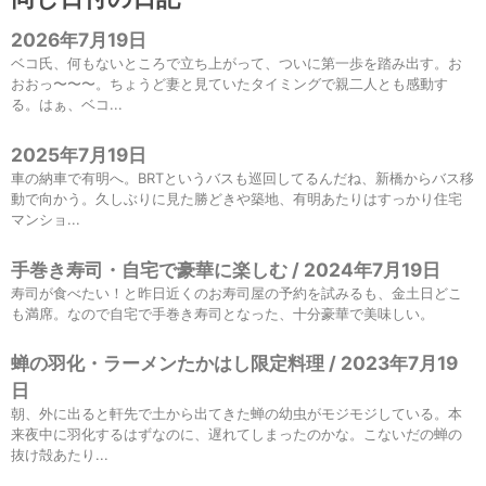
2026年7月19日
ベコ氏、何もないところで立ち上がって、ついに第一歩を踏み出す。お
おおっ〜〜〜。ちょうど妻と見ていたタイミングで親二人とも感動す
る。はぁ、ベコ...
2025年7月19日
車の納車で有明へ。BRTというバスも巡回してるんだね、新橋からバス移
動で向かう。久しぶりに見た勝どきや築地、有明あたりはすっかり住宅
マンショ...
手巻き寿司・自宅で豪華に楽しむ / 2024年7月19日
寿司が食べたい！と昨日近くのお寿司屋の予約を試みるも、金土日どこ
も満席。なので自宅で手巻き寿司となった、十分豪華で美味しい。
蝉の羽化・ラーメンたかはし限定料理 / 2023年7月19
日
朝、外に出ると軒先で土から出てきた蝉の幼虫がモジモジしている。本
来夜中に羽化するはずなのに、遅れてしまったのかな。こないだの蝉の
抜け殻あたり...