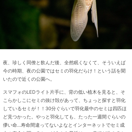
夜、珍しく同僚と飲んだ後、全然眠くなくて、そういえば
今の時期、夜の公園ではセミの羽化だらけ！という話を聞
いたので近くの公園へ。
スマフォのLEDライト片手に、背の低い植木を見ると、そ
こらかしこにセミの抜け殻があって、ちょっと探すと羽化
しているセミが！！30分ぐらいで羽化最中のセミは四匹ほ
ど見つかった。やっと羽化しても、たった一週間ぐらいの
儚い命…寿命間違ってないよなとインターネットでセミ成