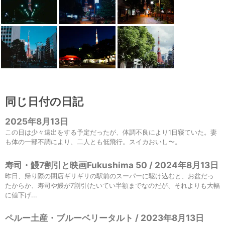
同じ日付の日記
2025年8月13日
この日は少々遠出をする予定だったが、体調不良により1日寝ていた。妻
も体の一部不調により、二人とも低飛行。スイカおいし〜。
寿司・鰻7割引と映画Fukushima 50 / 2024年8月13日
昨日、帰り際の閉店ギリギリの駅前のスーパーに駆け込むと、お盆だっ
たからか、寿司や鰻が7割引(たいてい半額までなのだが、それよりも大幅
に値下げ...
ペルー土産・ブルーベリータルト / 2023年8月13日