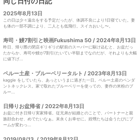
同じ日付の日記
2025年8月13日
この日は少々遠出をする予定だったが、体調不良により1日寝ていた。妻
も体の一部不調により、二人とも低飛行。スイカおいし〜。
寿司・鰻7割引と映画Fukushima 50 / 2024年8月13日
昨日、帰り際の閉店ギリギリの駅前のスーパーに駆け込むと、お盆だっ
たからか、寿司や鰻が7割引(たいてい半額までなのだが、それよりも大幅
に値下げ...
ペルー土産・ブルーベリータルト / 2023年8月13日
kaggle をしていたら、あっというまに過ぎた一日。ペルー土産のペンダ
ントネックレス。家で取れたブルーベリーを使っての、妻作の米粉のブ
ルー...
日帰りお盆帰省 / 2022年8月13日
お盆に付き日帰り実家帰省。従兄弟が結婚とのことで、パートナーと親
族顔合わせ、めでたいなぁ。末永くお幸せに。姪甥たちは会うたびにブ
ームが変わっ...
2019/08/13
/
2019年8月12日