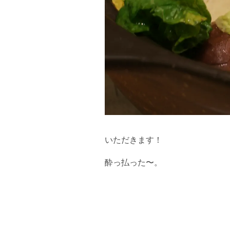
いただきます！
酔っ払った〜。