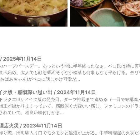
 2025年11月14日
のハーフバースデー。あっという間に半年経ったなぁ。ベコ氏は特に何
食べ始め、大人でも顔を顰めそうな小松菜も何事もなく平らげる。モリ
おばあちゃん)がベコに話しかけ可愛が...
イク版・感慨深い思い出 / 2024年11月14日
ドラクエIIIリメイク版の発売日。ダーマ神殿まで進める（一日で結構
補正が掛かりまくっていて、感慨深く大変いい感じ。ファミコンのドラク
れていて、程良い味付けがま...
火災 / 2023年11月14日
帰り際、田町駅入り口でモクモクと黒煙が上がる。中華料理屋の火災だ