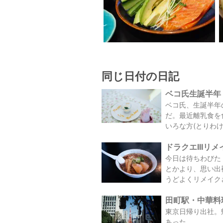
同じ日付の日記
ベコ氏生誕半年 /
ベコ氏、生誕半年
だ。最近離乳食を
いろな方(とりわけ
ドラクエIIIリメ
今日は待ちわびた
とかより、思い出
うどよくリメイクさ
田町駅・中華料理店
東京日帰り出社。
あった。