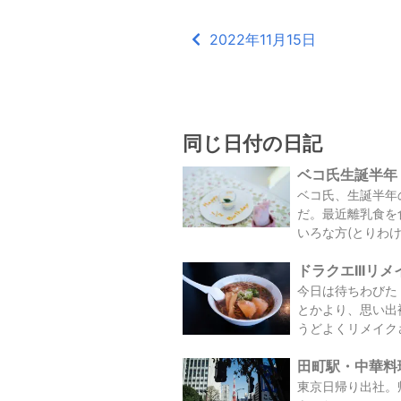
2022年11月15日
同じ日付の日記
ベコ氏生誕半年 /
ベコ氏、生誕半年
だ。最近離乳食を
いろな方(とりわけ
ドラクエIIIリメ
今日は待ちわびた
とかより、思い出
うどよくリメイクさ
田町駅・中華料理店
東京日帰り出社。