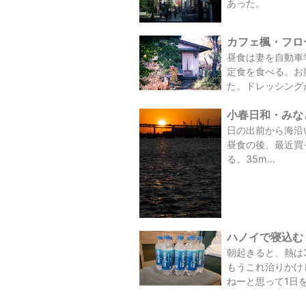
あった。
カフェ楓・フロー
昼食は妻を自動車
定食を食べる。お
た。ドレッシング
小春日和・みなとみ
日の出前から海沿
昼食の後、最近買った超
る。35m...
ハノイで寝込む（
朝起きると、熱は
もうこれ治りかけ
ねーと思って1日を