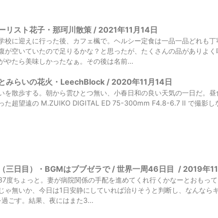
リスト花子・那珂川散策 / 2021年11月14日
学校に迎えに行った後、カフェ楓で。ヘルシー定食は一品一品どれも丁
腹が空いていたので足りるかな？と思ったが、たくさんの品がありよく
がやたら美味しかったなぁ。その後は名前...
らいの花火・LeechBlock / 2020年11月14日
いを散歩する。朝から雲ひとつ無い、小春日和の良い天気の一日だ。昼食
望遠の M.ZUIKO DIGITAL ED 75-300mm F4.8-6.7 I
三日目）・BGMはブブゼラで / 世界一周46日目
/
2019年1
37度ちょっと。妻が病院関係の手配を進めてくれ行くかなーとおもっても
じゃ無いか、今日は1日安静にしていれば治りそうと判断し、なんなら
過ごす。結果、夜にはまた3...