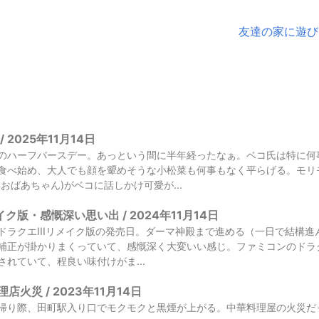
友達の家に遊びに
 2025年11月14日
のハーフバースデー。あっという間に半年経ったなぁ。ベコ氏は特に何
食べ始め、大人でも顔を顰めそうな小松菜も何事もなく平らげる。モリ
おばあちゃん)がベコに話しかけ可愛が...
イク版・感慨深い思い出 / 2024年11月14日
ドラクエIIIリメイク版の発売日。ダーマ神殿まで進める（一日で結構
補正が掛かりまくっていて、感慨深く大変いい感じ。ファミコンのドラク
れていて、程良い味付けがま...
火災 / 2023年11月14日
帰り際、田町駅入り口でモクモクと黒煙が上がる。中華料理屋の火災だ