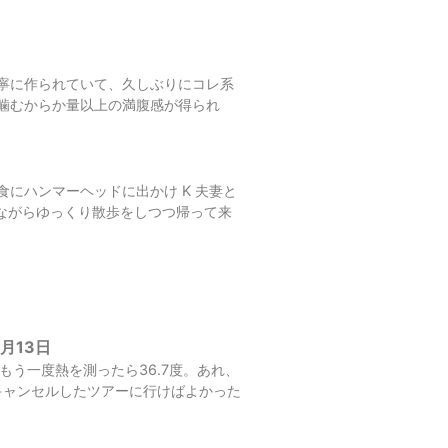
寧に作られていて、久しぶりにコレ系
噛むからか量以上の満腹感が得られ
にハンマーヘッドに出かけ K 夫妻と
I で撮影しながらゆっくり散歩をしつつ帰って来
1月13日
う一度熱を測ったら36.7度。あれ、
キャンセルしたツアーに行けばよかった