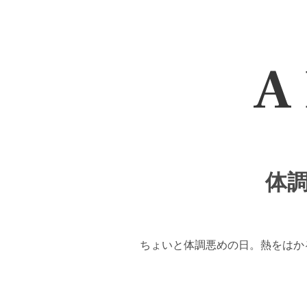
A 
体調
ちょいと体調悪めの日。熱をはか