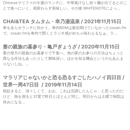
Chineseマリファの今週のランチに、中華風汁なし担々麺が出てるとのこ
とで食べにいく。相変わらず美味しい。その後 WHITENOTEによっ...
CHAI&TEA タムタム・幸乃湯温泉 / 2021年11月15日
車を走らせランチに向かう。車内BGMは最近聞けていなかったossan.fm
で。ossan.fmを車内で聞くとラジオ感がめちゃ味わえるなぁ。ラ...
妻の親族の墓参り・亀戸ぎょうざ / 2020年11月15日
妻の母方の親族のお墓参りで千葉へ。他の家のお参りの方法はちょっと
異なる作法もあったりして興味深い。ほかを知る機会というのもあんま
りないしね。...
マラリアじゃないかと恐る恐るすごしたハノイ四日目 /
世界一周47日目
/
2019年11月14日
朝起きると、清々しくて、おお、これは完調したんじゃ、と思ったのだ
けど、熱を測ると37度で昨日とほとんど同じ。明日からは土曜で病院は
休みになる...