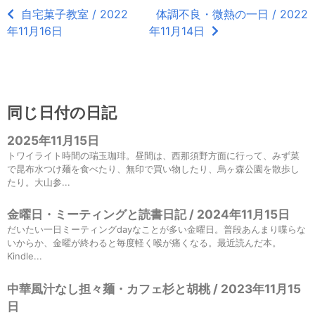
自宅菓子教室 / 2022
体調不良・微熱の一日 / 2022
年11月16日
年11月14日
同じ日付の日記
2025年11月15日
トワイライト時間の瑞玉珈琲。昼間は、西那須野方面に行って、みず菜
で昆布水つけ麺を食べたり、無印で買い物したり、烏ヶ森公園を散歩し
たり。大山参...
金曜日・ミーティングと読書日記 / 2024年11月15日
だいたい一日ミーティングdayなことが多い金曜日。普段あんまり喋らな
いからか、金曜が終わると毎度軽く喉が痛くなる。最近読んだ本。
Kindle...
中華風汁なし担々麺・カフェ杉と胡桃 / 2023年11月15
日