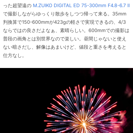
った超望遠の
M.ZUIKO DIGITAL ED 75-300mm F4.8-6.7 II
で撮影しながらゆっくり散歩をしつつ帰って来る。35mm
判換算で150-600mmが423gの軽さで実現できるの、4/3
ならではの良さだよなぁ、素晴らしい。600mmでの撮影は
普段の画角とは別世界なので楽しい。昼間じゃないと使え
ない暗さだし、解像はあまいけど、値段と重さを考えると
仕方なし。