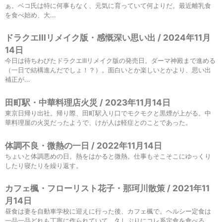
ぁ。ベコ氏は特に何事もなく、元気に育っていて何よりだ。最近離乳食
を食べ始め、大...
ドラクエIIIリメイク版・感慨深い思い出 / 2024年11月
14日
今日は待ちわびたドラクエIIIリメイク版の発売日。ダーマ神殿まで進める
（一日で結構進んだでしょ！？）。面白いとか楽しいとかより、思い出
補正が...
田町駅・中華料理店火災 / 2023年11月14日
東京日帰り出社。帰り際、田町駅入り口でモクモクと黒煙が上がる。中
華料理屋の火災だったようで、けが人は軽症とのことであった。
体調不良・微熱の一日 / 2022年11月14日
ちょいと体調悪めの日。熱をはかると微熱。仕事もそこそこにゆっくり
したり寝たりを繰り返す。
カフェ楓・フローリスト花子・那珂川散策 / 2021年11
月14日
昼食は妻を自動車学校に迎えに行った後、カフェ楓で。ヘルシー定食は
一品一品どれも丁寧に作られていて、久しぶりにコレ系定食を食べる。