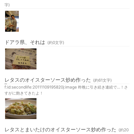
字)
ドアラ県、それは
(約
0
文字)
レタスのオイスターソース炒め作った
(約
61
文字)
f:id:secondlife:20111109195820j:image 昨晩に引き続き連続で…！さ
すがに飽きてきたよ！
レタスとまいたけのオイスターソース炒め作った
(約
20