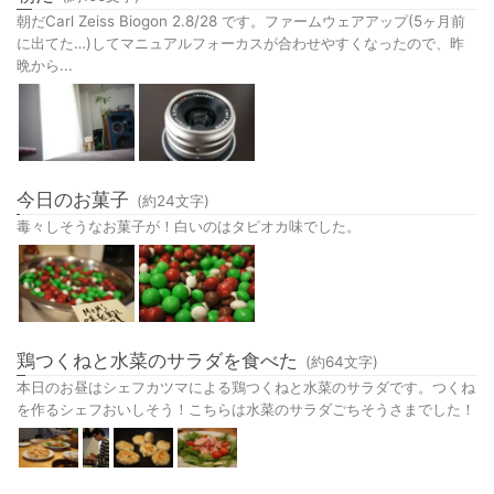
朝だCarl Zeiss Biogon 2.8/28 です。ファームウェアアップ(5ヶ月前
に出てた…)してマニュアルフォーカスが合わせやすくなったので、昨
晩から...
今日のお菓子
(約
24
文字)
毒々しそうなお菓子が！白いのはタピオカ味でした。
鶏つくねと水菜のサラダを食べた
(約
64
文字)
本日のお昼はシェフカツマによる鶏つくねと水菜のサラダです。つくね
を作るシェフおいしそう！こちらは水菜のサラダごちそうさまでした！