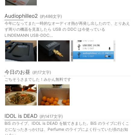
Audiophilleo2
(約
486
文字)
今年になってまた一時的なオーディオ熱が再発し出したので、とりあえ
ず周りの機器を見直したら USB の DDC は今使っている
LINDEMANN USB-DDC...
今日のお昼
(約
17
文字)
ごちそうさまでした！みかん無料です
IDOL is DEAD
(約
1417
文字)
BiS のライブ、IDOL is DEAD を観てきました。BiS のライブに行くこ
とになったきっかけは、Perfume のライブによく行っていた頃のお知