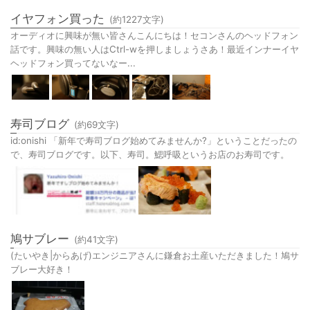
イヤフォン買った
(約
1227
文字)
オーディオに興味が無い皆さんこんにちは！セコンさんのヘッドフォン
話です。興味の無い人はCtrl-wを押しましょうさあ！最近インナーイヤ
ヘッドフォン買ってないなー...
寿司ブログ
(約
69
文字)
id:onishi 「新年で寿司ブログ始めてみませんか?」ということだったの
で、寿司ブログです。以下、寿司。鰓呼吸というお店のお寿司です。
鳩サブレー
(約
41
文字)
(たいやき|からあげ)エンジニアさんに鎌倉お土産いただきました！鳩サ
ブレー大好き！