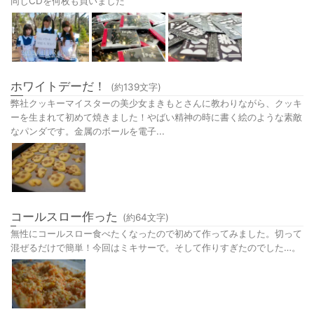
同じCDを何枚も買いました
ホワイトデーだ！
(約
139
文字)
弊社クッキーマイスターの美少女まきもとさんに教わりながら、クッキ
ーを生まれて初めて焼きました！やばい精神の時に書く絵のような素敵
なパンダです。金属のボールを電子...
コールスロー作った
(約
64
文字)
無性にコールスロー食べたくなったので初めて作ってみました。切って
混ぜるだけで簡単！今回はミキサーで。そして作りすぎたのでした…。