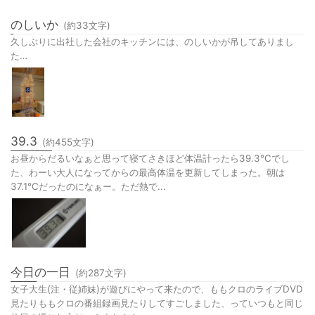
のしいか
(約
33
文字)
久しぶりに出社した会社のキッチンには、のしいかが吊してありまし
た…
39.3
(約
455
文字)
お昼からだるいなぁと思って寝てさきほど体温計ったら39.3℃でし
た、わーい大人になってからの最高体温を更新してしまった。朝は
37.1℃だったのになぁー。ただ熱で...
今日の一日
(約
287
文字)
女子大生(注・従姉妹)が遊びにやって来たので、ももクロのライブDVD
見たりももクロの番組録画見たりしてすごしました、っていつもと同じ