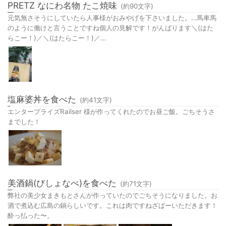
PRETZ なにわ名物 たこ焼味
(約
90
文字)
元気無さそうにしていたら人事様がおみやげを下さいました。…馬車馬
のように働けと言うことですね個人の見解です！がんばります＼(はた
らこー！)／＼(はたらこー！)／...
塩麻婆丼を食べた
(約
41
文字)
エンタープライズRailser 様が作ってくれたのでお昼ご飯。ごちそうさ
までした！
美酒鍋(びしょなべ)を食べた
(約
71
文字)
弊社の美少女まきもとさんが作っていたのでごちそうになりました。お
酒で煮込む広島の鍋らしいです。これは肉ですねざばーいただきます！
酔っ払った〜。