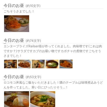
今日のお昼
(約
10
文字)
ごちそうさまでした！
今日のお昼
(約
74
文字)
エンタープライズRailser様が作ってくれました。肉味噌です(これは肉
ですか？)サラダですカブのお吸い物ですカボチャの煮物ですごちそう
さまでした！
今日のお昼
(約
53
文字)
ロコモコ丼風なご飯をいただきました！隣のテーブルは味噌煮込みうど
んを作ってました。寒い日にぴったりそう…！