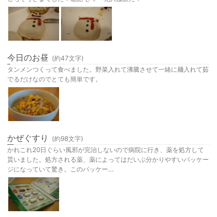
今日のお昼
(約
47
文字)
タンメンつくって食べました。野菜入れて沸騰させて一緒に麺入れて茹
でるだけなのでとても簡単です。
かぜぐすり
(約
98
文字)
かれこれ20日ぐらい風邪が完治しないので病院に行き、薬を処方して
貰いました。処方される薬、薬によってはだいぶ分かりやすいパッケー
ジになっていて驚き。このパッケー...