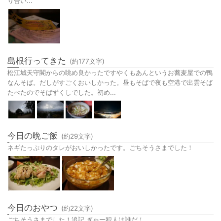
り合い...
島根行ってきた
(約
177
文字)
松江城天守閣からの眺め良かったですやくもあんというお蕎麦屋での鴨
なんそば。だしがすごくおいしかった。昼もそばで夜も空港で出雲そば
たべたのでそばずくしでした。初め...
今日の晩ご飯
(約
29
文字)
ネギたっぷりのタレがおいしかったです。ごちそうさまでした！
今日のおやつ
(約
22
文字)
ごちそうさまでした！追記 ぎゃー犯人は誰だ！