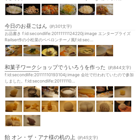
今日のお昼ごはん
(約
301
文字)
お品書き f:id:secondlife:20111111124220j:image エンタープライズ
Railser作の小松菜のペペロンチーノ風f:id:sec...
和菓子ワークショップでういろうを作った
(約
844
文字)
f:id:secondlife:20111110193104j:image 会社で行われていたので参加
しました。f:id:secondlife:20111110...
飴 オン・ザ・アナ様の机の上
(約
45
文字)