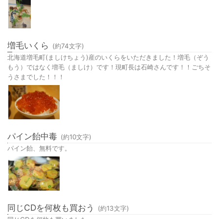
増毛いくら
(約
74
文字)
北海道増毛町(ましけちょう)産のいくらをいただきました！増毛（ぞう
もう）ではなく増毛（ましけ）です！現町長は石崎さんです！！ごちそ
うさまでした！！！
パイン飴中毒
(約
10
文字)
パイン飴、無料です。
同じCDを何枚も買おう
(約
13
文字)