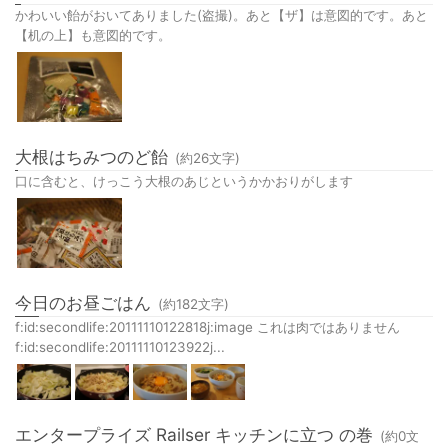
かわいい飴がおいてありました(盗撮)。あと【ザ】は意図的です。あと
【机の上】も意図的です。
大根はちみつのど飴
(約
26
文字)
口に含むと、けっこう大根のあじというかかおりがします
今日のお昼ごはん
(約
182
文字)
f:id:secondlife:20111110122818j:image これは肉ではありません
f:id:secondlife:20111110123922j...
エンタープライズ Railser キッチンに立つ の巻
(約
0
文