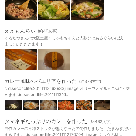
ええもんちぃ
(約
40
文字)
くろたつさんの大阪土産！しかもちゃんと人数分はあるぐらいに沢
山…！いただきます！
カレー風味のパエリアを作った
(約
378
文字)
f:id:secondlife:20111113163933j:image オリーブオイル+にんにく炒
めますf:id:secondlife:2011111316...
タマネギたっぷりのカレーを作った
(約
482
文字)
自作カレーの冷凍ストックが無くなったので作りました。たまねぎだい
すきです。f:id:secondlife:20111112170704j:image ふつうの材...