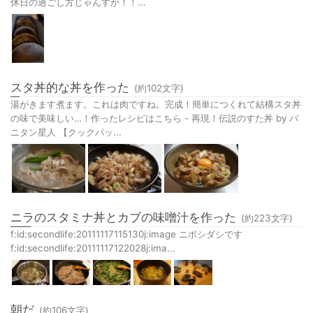
休日の過ごし方じゃんすか！！...
スタ丼的な丼を作った
(約
102
文字)
湯がきます煮ます。これは肉ですね。完成！簡単につくれて結構スタ丼
の味で美味しい…！作ったレシピはこちら - 再現！伝説のすた丼 by バ
ニタン星人 【クックパッ...
ニラのスタミナ丼とカブの味噌汁を作った
(約
223
文字)
f:id:secondlife:20111117115130j:image ニボシダシです
f:id:secondlife:20111117122028j:ima...
朝だ
(約
106
文字)