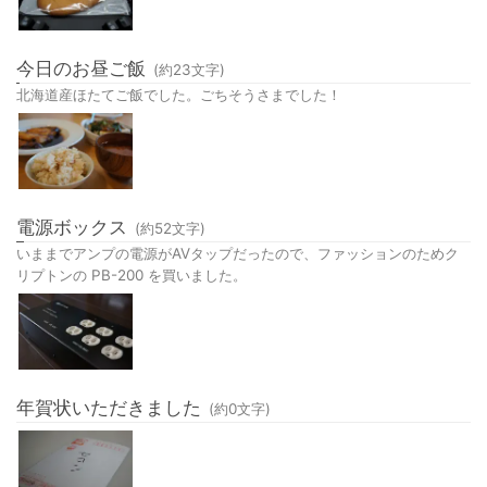
今日のお昼ご飯
(約
23
文字)
北海道産ほたてご飯でした。ごちそうさまでした！
電源ボックス
(約
52
文字)
いままでアンプの電源がAVタップだったので、ファッションのためク
リプトンの PB-200 を買いました。
年賀状いただきました
(約
0
文字)