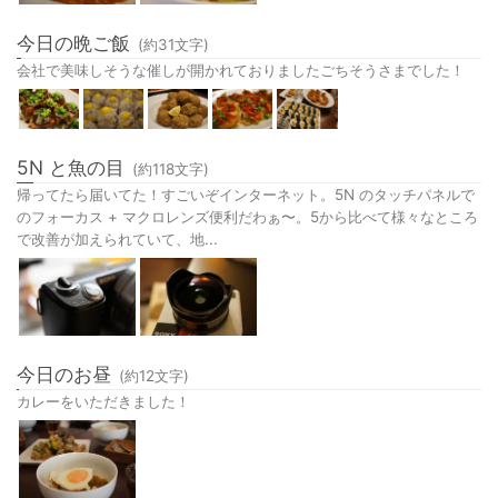
今日の晩ご飯
(約
31
文字)
会社で美味しそうな催しが開かれておりましたごちそうさまでした！
5N と魚の目
(約
118
文字)
帰ってたら届いてた！すごいぞインターネット。5N のタッチパネルで
のフォーカス + マクロレンズ便利だわぁ〜。5から比べて様々なところ
で改善が加えられていて、地...
今日のお昼
(約
12
文字)
カレーをいただきました！