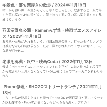
冬景色・落ち葉掃きの散歩 / 2024年11月18日
昨日から強い風、今週からぐっと寒くなるらしい。散歩すると、風で落
ちた落ち葉だらけの道が多い。箒を持って家の前の落ち葉を掃く方も見
受ける。そろ...
羽田沼野鳥公園・Ramenみず菜・映画ブエノスアイレ
ス / 2023年11月18日
渡り鳥や白鳥がみれるという、羽田沼野鳥公園へ。行ったタイミングで
は残念ながら白鳥は居なかったが、様々な種類のカモやその他いろいろ
な鳥が羽を休...
老眼を認識・銀杏・映画Coda / 2022年11月18日
最近 2-4mm サイズの小さなフォントの文字が、以前と比べある程度目
から離さないと見えなくなっている(正確には目でフォーカスをあわせら
れな...
iPhone修理・SHOZOストリートランチ / 2021年11月
18日
こないだ私が液晶を交換した妻の iPhone XS が画面写りが悪い・タッチ
が誤動作する・FaceIDが使えないなどもろもろ悪く、プロの i...